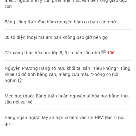
mèo', người tinh ý còn phát hiện một vấn đề trong giáo dục
con
Bảng công thức đạo hàm nguyên hàm cơ bản cần nhớ
20 số điện thoại ma ám bạn không bao giờ nên gọi
Các công thức hóa học lớp 8, 9 cơ bản cần nhớ
106
Nguyễn Phương Hằng sở hữu khối tài sản "siêu khủng", từng
khoe sổ đỏ tính bằng cân, mắng cựu mẫu 'không có nổi
nghìn tỷ'
Mẹo học thuộc Bảng tuần hoàn nguyên tố hóa học bằng thơ,
câu nói vui vẻ
Hàng ngàn người Mỹ ân hận vì tiêm vắc xin HPV: Bác sĩ nói
gì?