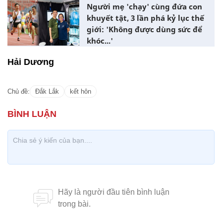
Người mẹ 'chạy' cùng đứa con
khuyết tật, 3 lần phá kỷ lục thế
giới: 'Không được dùng sức để
khóc...'
Hải Dương
Chủ đề:
Đắk Lắk
kết hôn