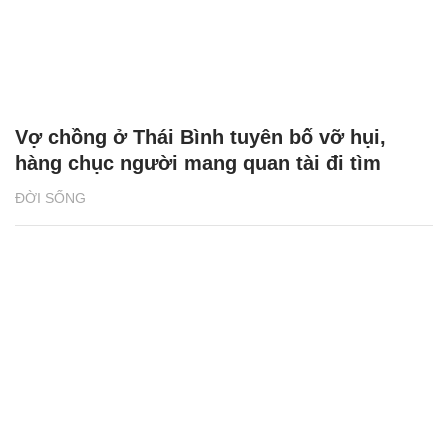
Vợ chồng ở Thái Bình tuyên bố vỡ hụi,
hàng chục người mang quan tài đi tìm
ĐỜI SỐNG