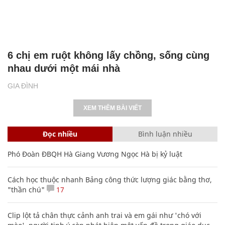
6 chị em ruột không lấy chồng, sống cùng
nhau dưới một mái nhà
GIA ĐÌNH
XEM THÊM BÀI VIẾT
Đọc nhiều
Bình luận nhiều
Phó Đoàn ĐBQH Hà Giang Vương Ngọc Hà bị kỷ luật
Cách học thuộc nhanh Bảng công thức lượng giác bằng thơ,
"thần chú"
17
Clip lột tả chân thực cảnh anh trai và em gái như 'chó với