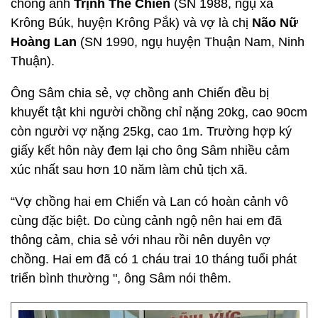
chồng anh
Trịnh Thế Chiến
(SN 1988, ngụ xã
Krông Búk, huyện Krông Pắk) và vợ là chị
Não Nữ
Hoàng Lan
(SN 1990, ngụ huyện Thuận Nam, Ninh
Thuận).
Ông Sâm chia sẻ, vợ chồng anh Chiến đều bị
khuyết tật khi người chồng chỉ nặng 20kg, cao 90cm
còn người vợ nặng 25kg, cao 1m. Trường hợp ký
giấy kết hôn này đem lại cho ông Sâm nhiều cảm
xúc nhất sau hơn 10 năm làm chủ tịch xã.
“Vợ chồng hai em Chiến và Lan có hoàn cảnh vô
cùng đặc biệt. Do cùng cảnh ngộ nên hai em đã
thông cảm, chia sẻ với nhau rồi nên duyên vợ
chồng. Hai em đã có 1 cháu trai 10 tháng tuổi phát
triển bình thường ", ông Sâm nói thêm.