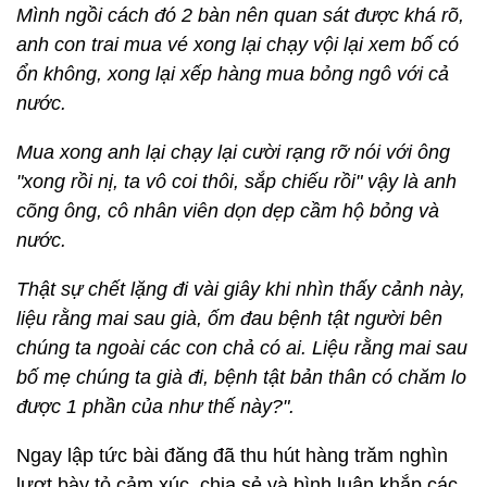
Mình ngồi cách đó 2 bàn nên quan sát được khá rõ,
anh con trai mua vé xong lại chạy vội lại xem bố có
ổn không, xong lại xếp hàng mua bỏng ngô với cả
nước.
Mua xong anh lại chạy lại cười rạng rỡ nói với ông
"xong rồi nị, ta vô coi thôi, sắp chiếu rồi" vậy là anh
cõng ông, cô nhân viên dọn dẹp cầm hộ bỏng và
nước.
Thật sự chết lặng đi vài giây khi nhìn thấy cảnh này,
liệu rằng mai sau già, ốm đau bệnh tật người bên
chúng ta ngoài các con chả có ai. Liệu rằng mai sau
bố mẹ chúng ta già đi, bệnh tật bản thân có chăm lo
được 1 phần của như thế này?".
Ngay lập tức bài đăng đã thu hút hàng trăm nghìn
lượt bày tỏ cảm xúc, chia sẻ và bình luận khắp các