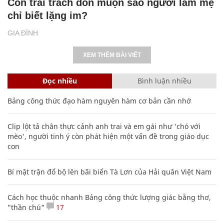
Con trai trách đón muộn sao người làm mẹ
chỉ biết lặng im?
GIA ĐÌNH
XEM THÊM BÀI VIẾT
Đọc nhiều
Bình luận nhiều
Bảng công thức đạo hàm nguyên hàm cơ bản cần nhớ
Clip lột tả chân thực cảnh anh trai và em gái như 'chó với
mèo', người tinh ý còn phát hiện một vấn đề trong giáo dục
con
Bí mật trận đổ bộ lên bãi biển Tà Lơn của Hải quân Việt Nam
Cách học thuộc nhanh Bảng công thức lượng giác bằng thơ,
"thần chú"
17