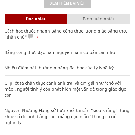
XEM THÊM BÀI VIẾT
Đọc nhiều
Bình luận nhiều
Cách học thuộc nhanh Bảng công thức lượng giác bằng thơ,
"thần chú"
17
Bảng công thức đạo hàm nguyên hàm cơ bản cần nhớ
Nhiều điểm bất thường ở bằng đại học của Lý Nhã Kỳ
Clip lột tả chân thực cảnh anh trai và em gái như 'chó với
mèo', người tinh ý còn phát hiện một vấn đề trong giáo dục
con
Nguyễn Phương Hằng sở hữu khối tài sản "siêu khủng", từng
khoe sổ đỏ tính bằng cân, mắng cựu mẫu 'không có nổi
nghìn tỷ'