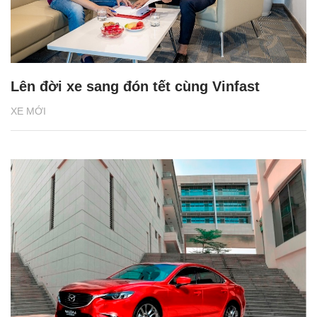
Lên đời xe sang đón tết cùng Vinfast
XE MỚI