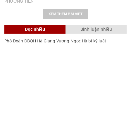
PHƯƠNG TIỆN
XEM THÊM BÀI VIẾT
Đọc nhiều
Bình luận nhiều
Phó Đoàn ĐBQH Hà Giang Vương Ngọc Hà bị kỷ luật
Cách học thuộc nhanh Bảng công thức lượng giác bằng thơ,
"thần chú"
17
Clip lột tả chân thực cảnh anh trai và em gái như 'chó với
mèo', người tinh ý còn phát hiện một vấn đề trong giáo dục
con
Bảng công thức đạo hàm nguyên hàm cơ bản cần nhớ
20 số điện thoại ma ám bạn không bao giờ nên gọi