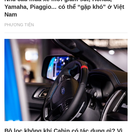
Yamaha, Piaggio... có thể “gặp khó” ở Việt
Nam
PHƯƠNG TIỆN
Bộ lọc không khí Cabin có tác dụng gì? Vì