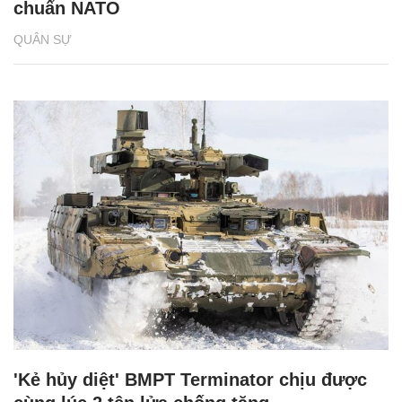
chuẩn NATO
QUÂN SỰ
'Kẻ hủy diệt' BMPT Terminator chịu được