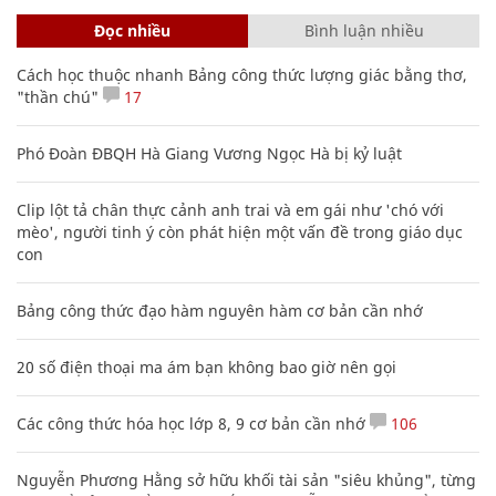
Đọc nhiều
Bình luận nhiều
Cách học thuộc nhanh Bảng công thức lượng giác bằng thơ,
"thần chú"
17
Phó Đoàn ĐBQH Hà Giang Vương Ngọc Hà bị kỷ luật
Clip lột tả chân thực cảnh anh trai và em gái như 'chó với
mèo', người tinh ý còn phát hiện một vấn đề trong giáo dục
con
Bảng công thức đạo hàm nguyên hàm cơ bản cần nhớ
20 số điện thoại ma ám bạn không bao giờ nên gọi
Các công thức hóa học lớp 8, 9 cơ bản cần nhớ
106
Nguyễn Phương Hằng sở hữu khối tài sản "siêu khủng", từng