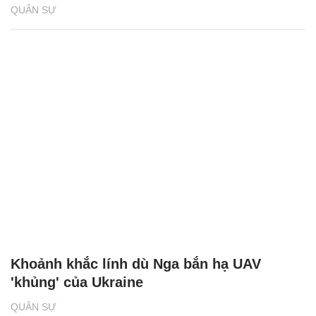
QUÂN SỰ
Khoảnh khắc lính dù Nga bắn hạ UAV
'khủng' của Ukraine
QUÂN SỰ