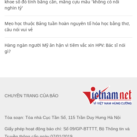
khoe sổ đỏ tính bằng cân, mắng cựu mẫu 'không có nổi
nghìn tỷ'
Mẹo học thuộc Bảng tuần hoàn nguyên tố hóa học bằng thơ,
câu nói vui vẻ
Hàng ngàn người Mỹ ân hận vì tiêm vắc xin HPV: Bác sĩ nói
gì?
CHUYÊN TRANG CỦA BÁO
Tòa soạn: Tòa nhà Cục Tần Số, 115 Trần Duy Hưng Hà Nội
Giấy phép hoạt động báo chí: Số 09/GP-BTTTT, Bộ Thông tin và
Truyền thông cấp ngày 07/01/2019.