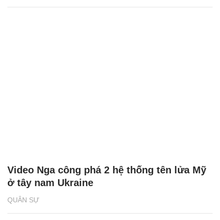
Video Nga công phá 2 hệ thống tên lửa Mỹ
ở tây nam Ukraine
QUÂN SỰ