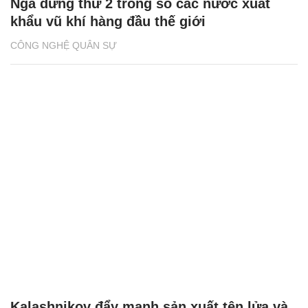
Nga đứng thứ 2 trong số các nước xuất
khẩu vũ khí hàng đầu thế giới
CÔNG NGHỆ QUÂN SỰ
Kalashnikov đẩy mạnh sản xuất tên lửa và