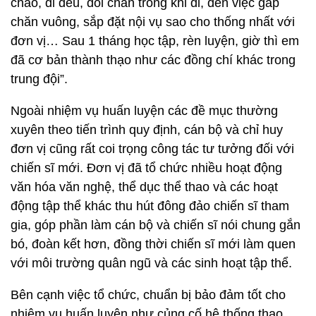
chào, đi đều, đổi chân trong khi đi, đến việc gấp
chăn vuông, sắp đặt nội vụ sao cho thống nhất với
đơn vị… Sau 1 tháng học tập, rèn luyện, giờ thì em
đã cơ bản thành thạo như các đồng chí khác trong
trung đội”.
Ngoài nhiệm vụ huấn luyện các đề mục thường
xuyên theo tiến trình quy định, cán bộ và chỉ huy
đơn vị cũng rất coi trọng công tác tư tưởng đối với
chiến sĩ mới. Đơn vị đã tổ chức nhiều hoạt động
văn hóa văn nghệ, thể dục thể thao và các hoạt
động tập thể khác thu hút đông đảo chiến sĩ tham
gia, góp phần làm cán bộ và chiến sĩ nói chung gắn
bó, đoàn kết hơn, đồng thời chiến sĩ mới làm quen
với môi trường quân ngũ và các sinh hoạt tập thể.
Bên cạnh việc tổ chức, chuẩn bị bảo đảm tốt cho
nhiệm vụ huấn luyện như củng cố hệ thống thao