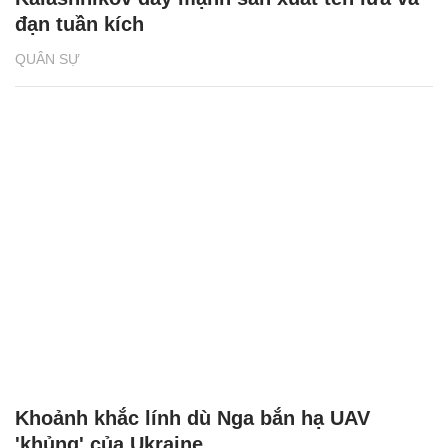
đạn tuần kích
QUÂN SỰ
Khoảnh khắc lính dù Nga bắn hạ UAV
'khủng' của Ukraine