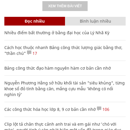
XEM THÊM BÀI VIẾT
Đọc nhiều
Bình luận nhiều
Nhiều điểm bất thường ở bằng đại học của Lý Nhã Kỳ
Cách học thuộc nhanh Bảng công thức lượng giác bằng thơ,
"thần chú"
17
Bảng công thức đạo hàm nguyên hàm cơ bản cần nhớ
Nguyễn Phương Hằng sở hữu khối tài sản "siêu khủng", từng
khoe sổ đỏ tính bằng cân, mắng cựu mẫu 'không có nổi
nghìn tỷ'
Các công thức hóa học lớp 8, 9 cơ bản cần nhớ
106
Clip lột tả chân thực cảnh anh trai và em gái như 'chó với
mèo', người tinh ý còn phát hiện một vấn đề trong giáo dục