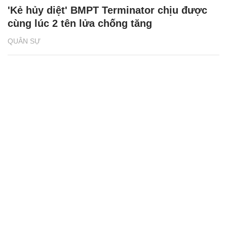
'Kẻ hủy diệt' BMPT Terminator chịu được
cùng lúc 2 tên lửa chống tăng
QUÂN SỰ