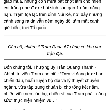
giao mùa, những cơn mưa bất chợt làm cho miền
cát trắng như được hồi sinh sau gần 1 năm nắng
hạn. Trạm tọa lạc trên đỉnh Núi Ké, nơi đây những
cánh sóng ra đa vẫn đêm ngày dõi tầm mắt canh
giữ biển, trời Tổ quốc.
Cán bộ, chiến sĩ Trạm Rada 67 củng cố khu vực
trận địa.
Đón chúng tôi, Thượng úy Trần Quang Thanh -
Chính trị viên Trạm cho biết: “Đơn vị đang trực ban
chiến đấu, huấn luyện bộ đội về lý thuyết chuyên
ngành, vừa tập trung chuẩn bị cho tổng kết năm,
nhiều việc nên cán bộ, chiến sĩ của Trạm phải “căng
sức” thực hiện nhiệm vụ…”