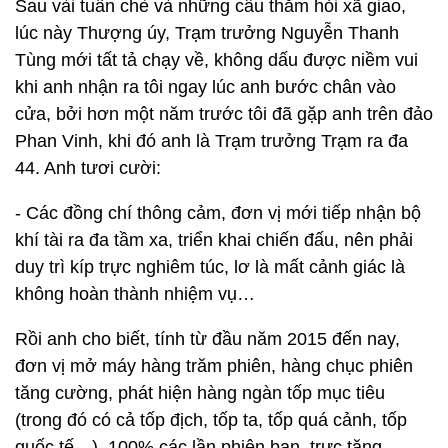
Sau vài tuần chè và những câu thăm hỏi xã giao,
lúc này Thượng úy, Trạm trưởng Nguyễn Thanh
Tùng mới tất tả chạy về, không dấu được niềm vui
khi anh nhận ra tôi ngay lúc anh bước chân vào
cửa, bởi hơn một năm trước tôi đã gặp anh trên đảo
Phan Vinh, khi đó anh là Trạm trưởng Trạm ra đa
44. Anh tươi cười:
- Các đồng chí thông cảm, đơn vị mới tiếp nhận bộ
khí tài ra đa tầm xa, triển khai chiến đấu, nên phải
duy trì kíp trực nghiêm túc, lơ là mất cảnh giác là
không hoàn thành nhiệm vụ…
Rồi anh cho biết, tính từ đầu năm 2015 đến nay,
đơn vị mở máy hàng trăm phiên, hàng chục phiên
tăng cường, phát hiện hàng ngàn tốp mục tiêu
(trong đó có cả tốp địch, tốp ta, tốp quá cảnh, tốp
quốc tế…), 100% các lần phiên ban, trực tăng