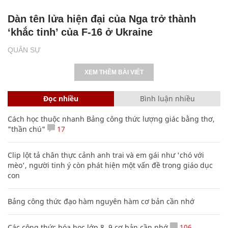
Dàn tên lửa hiện đại của Nga trở thành
‘khắc tinh’ của F-16 ở Ukraine
QUÂN SỰ
XEM THÊM BÀI VIẾT
Đọc nhiều
Bình luận nhiều
Cách học thuộc nhanh Bảng công thức lượng giác bằng thơ,
"thần chú"
17
Clip lột tả chân thực cảnh anh trai và em gái như 'chó với
mèo', người tinh ý còn phát hiện một vấn đề trong giáo dục
con
Bảng công thức đạo hàm nguyên hàm cơ bản cần nhớ
Các công thức hóa học lớp 8, 9 cơ bản cần nhớ
106