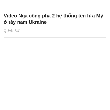
Video Nga công phá 2 hệ thống tên lửa Mỹ
ở tây nam Ukraine
QUÂN SỰ