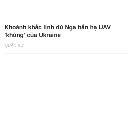
Khoảnh khắc lính dù Nga bắn hạ UAV
'khủng' của Ukraine
QUÂN SỰ