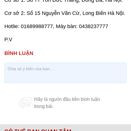
Cơ sở 1: Số 77 Tôn Đức Thắng, Đống Đa, Hà Nội.
Cơ sở 2: Số 15 Nguyễn Văn Cừ, Long Biên Hà Nội.
Hotlie: 01689988777, Máy bàn: 0438237777
P.V