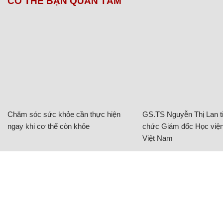
CÓ THỂ BẠN QUAN TÂM
Chăm sóc sức khỏe cần thực hiện
GS.TS Nguyễn Thị Lan ti
ngay khi cơ thể còn khỏe
chức Giám đốc Học viện
Việt Nam