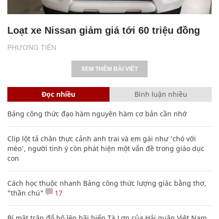
Loạt xe Nissan giảm giá tới 60 triệu đồng
PHƯƠNG TIỆN
XEM THÊM BÀI VIẾT
Đọc nhiều
Bình luận nhiều
Bảng công thức đạo hàm nguyên hàm cơ bản cần nhớ
Clip lột tả chân thực cảnh anh trai và em gái như 'chó với
mèo', người tinh ý còn phát hiện một vấn đề trong giáo dục
con
Cách học thuộc nhanh Bảng công thức lượng giác bằng thơ,
"thần chú"
17
Bí mật trận đổ bộ lên bãi biển Tà Lơn của Hải quân Việt Nam