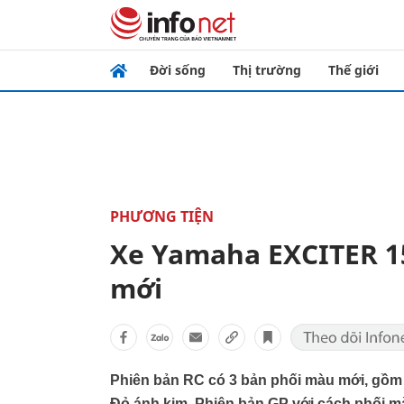
Đời sống
Thị trường
Thế giới
PHƯƠNG TIỆN
Xe Yamaha EXCITER 1
mới
Phiên bản RC có 3 bản phối màu mới, gồm
Đỏ ánh kim. Phiên bản GP với cách phối m