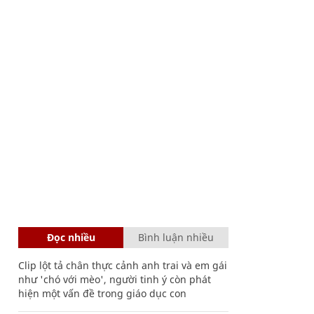
Đọc nhiều
Bình luận nhiều
Clip lột tả chân thực cảnh anh trai và em gái
như 'chó với mèo', người tinh ý còn phát
hiện một vấn đề trong giáo dục con