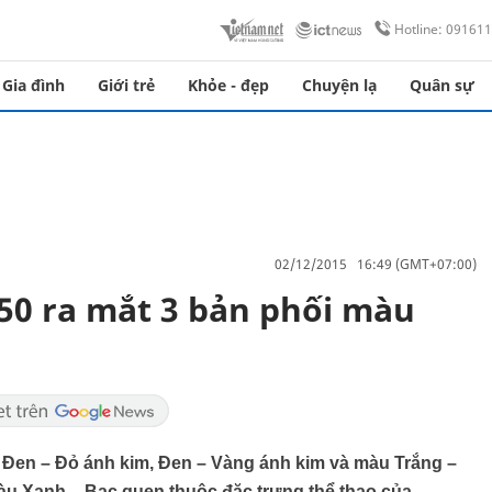
Hotline: 09161
Gia đình
Giới trẻ
Khỏe - đẹp
Chuyện lạ
Quân sự
02/12/2015 16:49 (GMT+07:00)
50 ra mắt 3 bản phối màu
 Đen – Đỏ ánh kim, Đen – Vàng ánh kim và màu Trắng –
àu Xanh – Bạc quen thuộc đặc trưng thể thao của