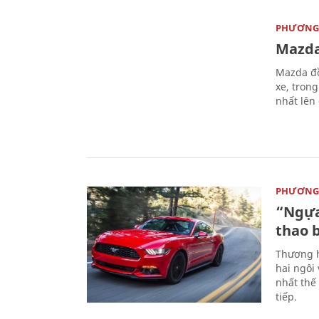
PHƯƠNG 
Mazda
Mazda đồ
xe, tron
nhất lên
PHƯƠNG 
“Ngựa
thao 
Thương h
hai ngôi
nhất thế
tiếp.