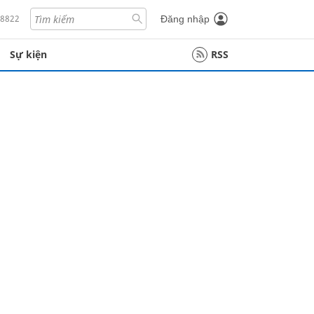
18822
Đăng nhập
Sự kiện
RSS