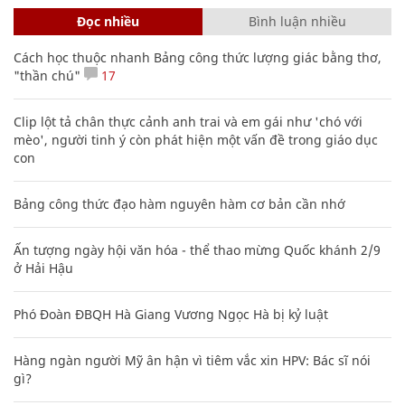
Đọc nhiều
Bình luận nhiều
Cách học thuộc nhanh Bảng công thức lượng giác bằng thơ,
"thần chú"
17
Clip lột tả chân thực cảnh anh trai và em gái như 'chó với
mèo', người tinh ý còn phát hiện một vấn đề trong giáo dục
con
Bảng công thức đạo hàm nguyên hàm cơ bản cần nhớ
Ấn tượng ngày hội văn hóa - thể thao mừng Quốc khánh 2/9
ở Hải Hậu
Phó Đoàn ĐBQH Hà Giang Vương Ngọc Hà bị kỷ luật
Hàng ngàn người Mỹ ân hận vì tiêm vắc xin HPV: Bác sĩ nói
gì?