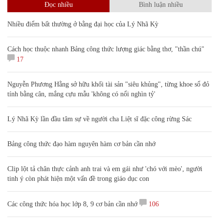
Đọc nhiều
Bình luận nhiều
Nhiều điểm bất thường ở bằng đại học của Lý Nhã Kỳ
Cách học thuộc nhanh Bảng công thức lượng giác bằng thơ, "thần chú"
17
Nguyễn Phương Hằng sở hữu khối tài sản "siêu khủng", từng khoe sổ đỏ
tính bằng cân, mắng cựu mẫu 'không có nổi nghìn tỷ'
Lý Nhã Kỳ lần đầu tâm sự về người cha Liệt sĩ đặc công rừng Sác
Bảng công thức đạo hàm nguyên hàm cơ bản cần nhớ
Clip lột tả chân thực cảnh anh trai và em gái như 'chó với mèo', người
tinh ý còn phát hiện một vấn đề trong giáo dục con
Các công thức hóa học lớp 8, 9 cơ bản cần nhớ
106