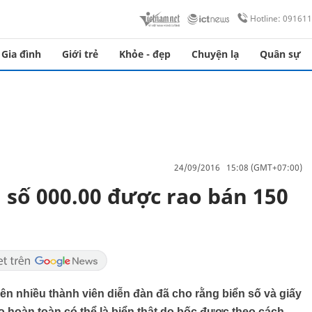
Hotline: 09161
Gia đình
Giới trẻ
Khỏe - đẹp
Chuyện lạ
Quân sự
24/09/2016 15:08 (GMT+07:00)
số 000.00 được rao bán 150
rên nhiều thành viên diễn đàn đã cho rằng biển số và giấy
ảo hoàn toàn có thể là biển thật do bốc được theo cách