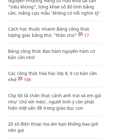
Nguyễn Phương Hằng sở hữu khối tài sản
"siêu khủng", từng khoe sổ đỏ tính bằng
cân, mắng cựu mẫu 'không có nổi nghìn tỷ'
Cách học thuộc nhanh Bảng công thức
lượng giác bằng thơ, "thần chú"
17
Bảng công thức đạo hàm nguyên hàm cơ
bản cần nhớ
Các công thức hóa học lớp 8, 9 cơ bản cần
nhớ
106
Clip lột tả chân thực cảnh anh trai và em gái
như 'chó với mèo', người tinh ý còn phát
hiện một vấn đề trong giáo dục con
20 số điện thoại ma ám bạn không bao giờ
nên gọi