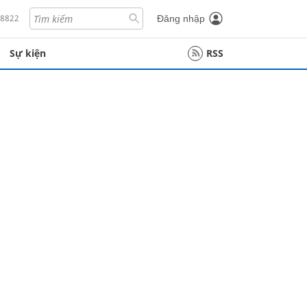
18822
Đăng nhập
Sự kiện
RSS