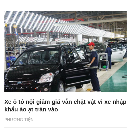
Xe ô tô nội giảm giá vẫn chật vật vì xe nhập
khẩu ào ạt tràn vào
PHƯƠNG TIỆN