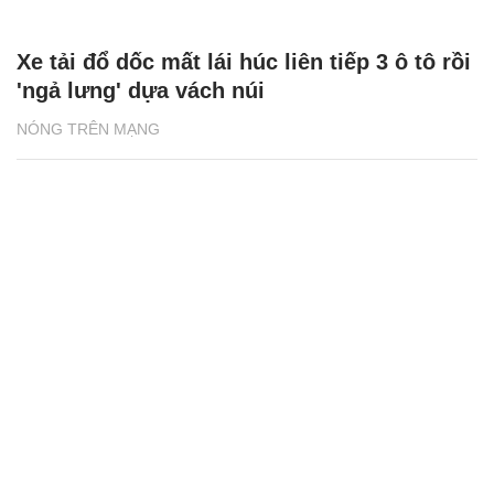
Xe tải đổ dốc mất lái húc liên tiếp 3 ô tô rồi
'ngả lưng' dựa vách núi
NÓNG TRÊN MẠNG