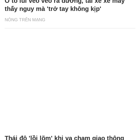
Ô tô lùi vèo vèo ra đường, tài xế xe máy
thấy nguy mà 'trở tay không kịp'
NÓNG TRÊN MẠNG
Thái độ 'lồi lõm' khi va chạm giao thông