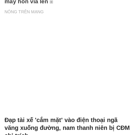
máy hồn vía lên
NÓNG TRÊN MẠNG
Đạp tài xế 'cắm mặt' vào điện thoại ngã
văng xuống đường, nam thanh niên bị CĐM