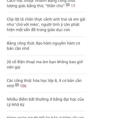
Cách học thuộc nhanh Bảng công thức
lượng giác bằng thơ, "thần chú"
17
Clip lột tả chân thực cảnh anh trai và em gái
như 'chó với mèo', người tinh ý còn phát
hiện một vấn đề trong giáo dục con
Bảng công thức đạo hàm nguyên hàm cơ
bản cần nhớ
20 số điện thoại ma ám bạn không bao giờ
nên gọi
Các công thức hóa học lớp 8, 9 cơ bản cần
nhớ
106
Nhiều điểm bất thường ở bằng đại học của
Lý Nhã Kỳ
Hàng ngàn người Mỹ ân hận vì tiêm vắc xin