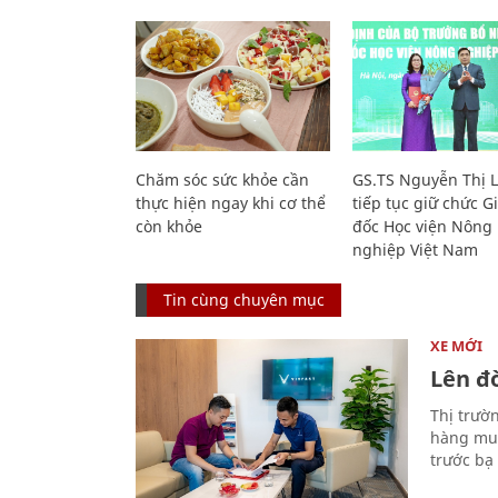
Chăm sóc sức khỏe cần
GS.TS Nguyễn Thị 
thực hiện ngay khi cơ thể
tiếp tục giữ chức 
còn khỏe
đốc Học viện Nông
nghiệp Việt Nam
Tin cùng chuyên mục
XE MỚI
Lên đờ
Thị trườ
hàng muố
trước bạ