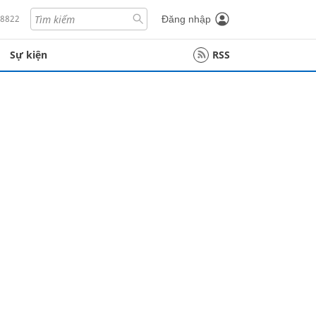
18822
Đăng nhập
Sự kiện
RSS