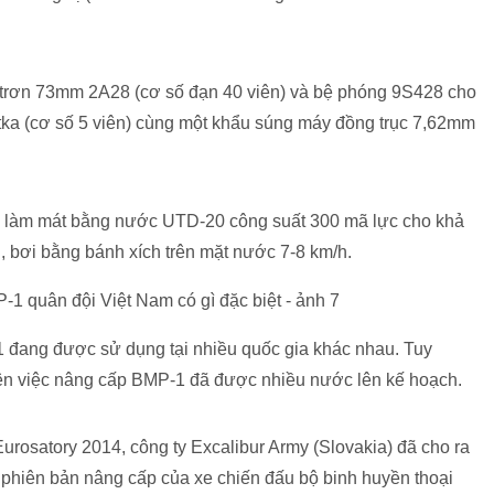
trơn 73mm 2A28 (cơ số đạn 40 viên) và bệ phóng 9S428 cho
tka (cơ số 5 viên) cùng một khẩu súng máy đồng trục 7,62mm
ệu làm mát bằng nước UTD-20 công suất 300 mã lực cho khả
, bơi bằng bánh xích trên mặt nước 7-8 km/h.
 đang được sử dụng tại nhiều quốc gia khác nhau. Tuy
 nên việc nâng cấp BMP-1 đã được nhiều nước lên kế hoạch.
Eurosatory 2014, công ty Excalibur Army (Slovakia) đã cho ra
hiên bản nâng cấp của xe chiến đấu bộ binh huyền thoại