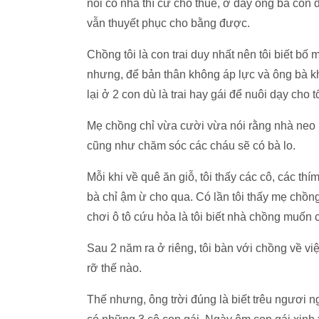
nói có nhà thì cứ cho thuê, ở đây ông bà cò
vẫn thuyết phục cho bằng được.
Chồng tôi là con trai duy nhất nên tôi biết b
nhưng, để bản thân không áp lực và ông bà khô
lại ở 2 con dù là trai hay gái để nuôi dạy cho tố
Mẹ chồng chỉ vừa cười vừa nói rằng nhà neo 
cũng như chăm sóc các cháu sẽ có bà lo.
Mỗi khi về quê ăn giỗ, tôi thấy các cô, các th
bà chỉ ậm ừ cho qua. Có lần tôi thấy mẹ chồ
chơi ô tô cứu hỏa là tôi biết nhà chồng muốn c
Sau 2 năm ra ở riêng, tôi bàn với chồng về vi
rỡ thế nào.
Thế nhưng, ông trời đúng là biết trêu ngươi ng