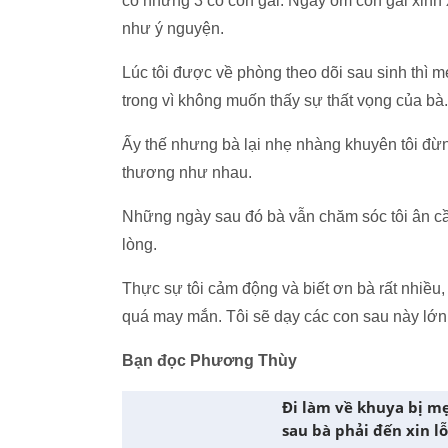
có những 3 cô con gái. Ngày ôm con gái xinh 
như ý nguyện.
Lúc tôi được về phòng theo dõi sau sinh thì 
trong vì không muốn thấy sự thất vọng của bà.
Ấy thế nhưng bà lại nhẹ nhàng khuyên tôi đừn
thương như nhau.
Những ngày sau đó bà vẫn chăm sóc tôi ân cần
lòng.
Thực sự tôi cảm động và biết ơn bà rất nhiều
quá may mắn. Tôi sẽ dạy các con sau này lớn 
Bạn đọc Phương Thùy
Đi làm về khuya bị mẹ
sau bà phải đến xin lỗ