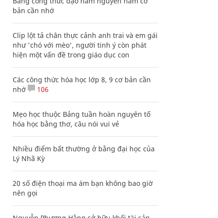
Bảng công thức đạo hàm nguyên hàm cơ
bản cần nhớ
Clip lột tả chân thực cảnh anh trai và em gái
như 'chó với mèo', người tinh ý còn phát
hiện một vấn đề trong giáo dục con
Các công thức hóa học lớp 8, 9 cơ bản cần
nhớ
106
Mẹo học thuộc Bảng tuần hoàn nguyên tố
hóa học bằng thơ, câu nói vui vẻ
Nhiều điểm bất thường ở bằng đại học của
Lý Nhã Kỳ
20 số điện thoại ma ám bạn không bao giờ
nên gọi
Nguyễn Phương Hằng sở hữu khối tài sản