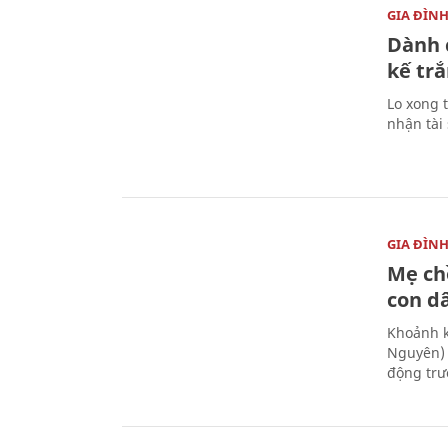
GIA ĐÌN
Dành 
kế trắ
Lo xong t
nhận tài
GIA ĐÌN
Mẹ ch
con d
Khoảnh k
Nguyên) 
động trư