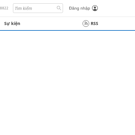
18822
Đăng nhập
Sự kiện
RSS