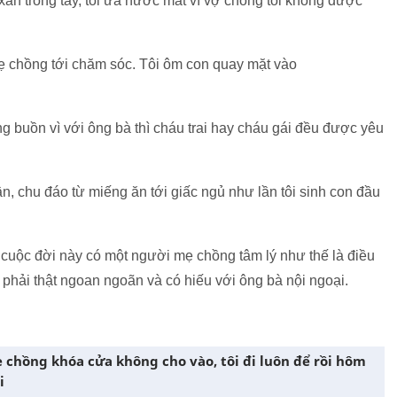
xắn trong tay, tôi ứa nước mắt vì vợ chồng tôi không được
mẹ chồng tới chăm sóc. Tôi ôm con quay mặt vào
g buồn vì với ông bà thì cháu trai hay cháu gái đều được yêu
, chu đáo từ miếng ăn tới giấc ngủ như lần tôi sinh con đầu
, cuộc đời này có một người mẹ chồng tâm lý như thế là điều
phải thật ngoan ngoãn và có hiếu với ông bà nội ngoại.
 chồng khóa cửa không cho vào, tôi đi luôn để rồi hôm
i