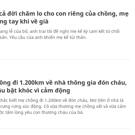
H
cả đời chăm lo cho con riêng của chồng, mẹ
ng tay khi về già
ang lễ của bố, anh trai tôi đề nghị mẹ kế ký cam kết từ chối
 sản. Yêu cầu của anh khiến mẹ kế tủi thân.
H
ồng đi 1.200km về nhà thông gia đón cháu,
âu bật khóc vì cảm động
hắc biết mẹ chồng đi 1.200km về đón cháu, Mơ (tên ở nhà là
rưng rưng xúc động. Cô vừa thương mẹ chồng vất vả vừa cảm
ớc tấm lòng yêu con thương cháu của bà.