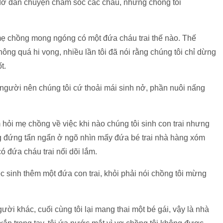
n đỡ đần chuyện chăm sóc các cháu, nhưng chồng tôi
ố mẹ chồng mong ngóng có một đứa cháu trai thế nào. Thế
ng quá hi vọng, nhiều lần tôi đã nói rằng chúng tôi chỉ dừng
t.
người nên chúng tôi cứ thoải mái sinh nở, phần nuôi nấng
ím hỏi mẹ chồng về việc khi nào chúng tôi sinh con trai nhưng
ng đứng tẩn ngẩn ở ngõ nhìn mấy đứa bé trai nhà hàng xóm
ó đứa cháu trai nối dõi lắm.
ệc sinh thêm một đứa con trai, khỏi phải nói chồng tôi mừng
ười khác, cuối cùng tôi lại mang thai một bé gái, vậy là nhà