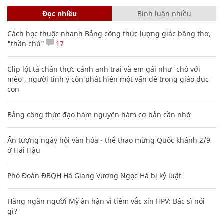
Đọc nhiều
Bình luận nhiều
Cách học thuộc nhanh Bảng công thức lượng giác bằng thơ,
"thần chú"
17
Clip lột tả chân thực cảnh anh trai và em gái như 'chó với
mèo', người tinh ý còn phát hiện một vấn đề trong giáo dục
con
Bảng công thức đạo hàm nguyên hàm cơ bản cần nhớ
Ấn tượng ngày hội văn hóa - thể thao mừng Quốc khánh 2/9
ở Hải Hậu
Phó Đoàn ĐBQH Hà Giang Vương Ngọc Hà bị kỷ luật
Hàng ngàn người Mỹ ân hận vì tiêm vắc xin HPV: Bác sĩ nói
gì?