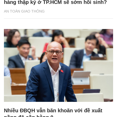
hàng thập kỷ ở TP.HCM sẽ sớm hồi sinh?
AN TOÀN GIAO THÔNG
Nhiều ĐBQH vẫn băn khoăn với đề xuất