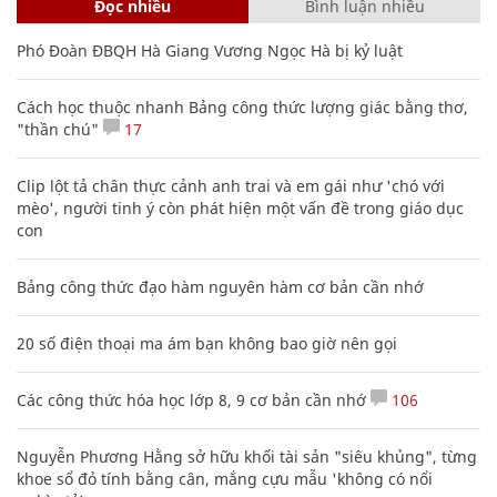
Đọc nhiều
Bình luận nhiều
Phó Đoàn ĐBQH Hà Giang Vương Ngọc Hà bị kỷ luật
Cách học thuộc nhanh Bảng công thức lượng giác bằng thơ,
"thần chú"
17
Clip lột tả chân thực cảnh anh trai và em gái như 'chó với
mèo', người tinh ý còn phát hiện một vấn đề trong giáo dục
con
Bảng công thức đạo hàm nguyên hàm cơ bản cần nhớ
20 số điện thoại ma ám bạn không bao giờ nên gọi
Các công thức hóa học lớp 8, 9 cơ bản cần nhớ
106
Nguyễn Phương Hằng sở hữu khối tài sản "siêu khủng", từng
khoe sổ đỏ tính bằng cân, mắng cựu mẫu 'không có nổi