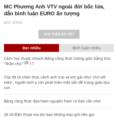
MC Phương Anh VTV ngoài đời bốc lửa,
dẫn bình luận EURO ấn tượng
ĐỜI SỐNG
XEM THÊM BÀI VIẾT
Đọc nhiều
Bình luận nhiều
Cách học thuộc nhanh Bảng công thức lượng giác bằng thơ,
"thần chú"
17
Clip lột tả chân thực cảnh anh trai và em gái như 'chó với
mèo', người tinh ý còn phát hiện một vấn đề trong giáo dục
con
Bảng công thức đạo hàm nguyên hàm cơ bản cần nhớ
20 số điện thoại ma ám bạn không bao giờ nên gọi