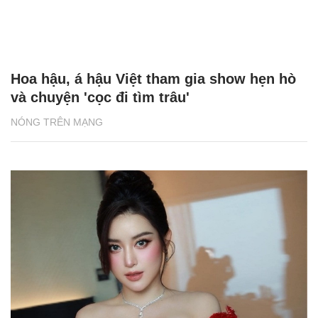
Hoa hậu, á hậu Việt tham gia show hẹn hò
và chuyện 'cọc đi tìm trâu'
NÓNG TRÊN MẠNG