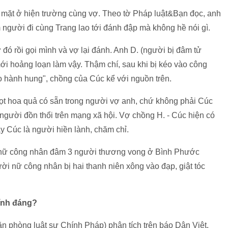
 có mặt ở hiện trường cùng vợ. Theo tờ Pháp luật&Bạn đọc, anh
m người đi cùng Trang lao tới đánh đập mà không hề nói gì.
ó rồi gọi mình và vợ lại đánh. Anh D. (người bị đâm tử
́i hoảng loạn làm vậy. Thậm chí, sau khi bị kéo vào công
 theo hành hung", chồng của Cúc kể với nguồn trên.
ọt hoa quả có sẵn trong người vợ anh, chứ không phải Cúc
 người đồn thổi trên mạng xã hội. Vợ chồng H. - Cúc hiện có
y Cúc là người hiền lành, chăm chỉ.
ụ nữ công nhân đâm 3 người thương vong ở Bình Phước
ời nữ công nhân bị hai thanh niên xông vào đạp, giật tóc
ính đáng?
n phòng luật sư Chính Pháp) phân tích trên báo Dân Việt,