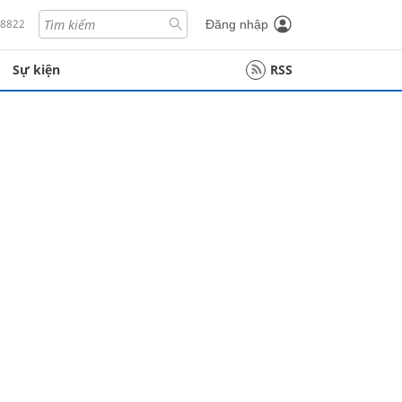
18822
Đăng nhập
Sự kiện
RSS