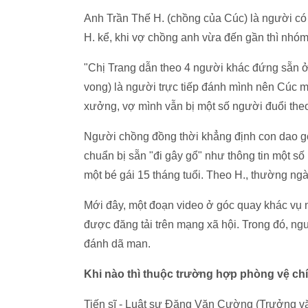
Anh Trần Thế H. (chồng của Cúc) là người
H. kể, khi vợ chồng anh vừa đến gần thì nhó
"Chị Trang dẫn theo 4 người khác đứng sẵn ở đ
vong) là người trực tiếp đánh mình nên Cúc mơ
xưởng, vợ mình vẫn bị một số người đuổi
Người chồng đồng thời khẳng định con dao g
chuẩn bị sẵn "đi gây gổ" như thông tin một số
một bé gái 15 tháng tuổi. Theo H., thường ngà
Mới đây, một đoạn video ở góc quay khác v
được đăng tải trên mạng xã hội. Trong đó, ngư
đánh dã man.
Khi nào thì thuộc trường hợp phòng vệ ch
Tiến sĩ - Luật sư Đặng Văn Cường (Trưởng vă