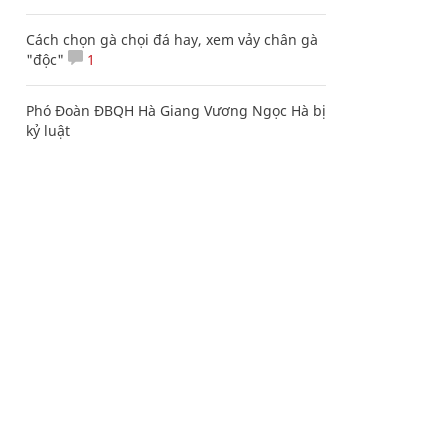
Cách chọn gà chọi đá hay, xem vảy chân gà
"độc"
1
Phó Đoàn ĐBQH Hà Giang Vương Ngọc Hà bị
kỷ luật