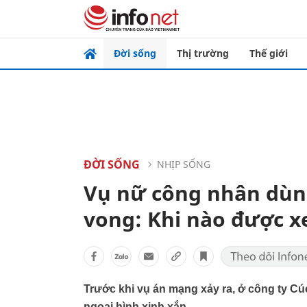
Đời sống
Thị trường
Thế giới
ĐỜI SỐNG
NHỊP SỐNG
Vụ nữ công nhân dùn
vong: Khi nào được x
Trước khi vụ án mạng xảy ra, ở công ty Cúc
ngoại hình xinh xắn.