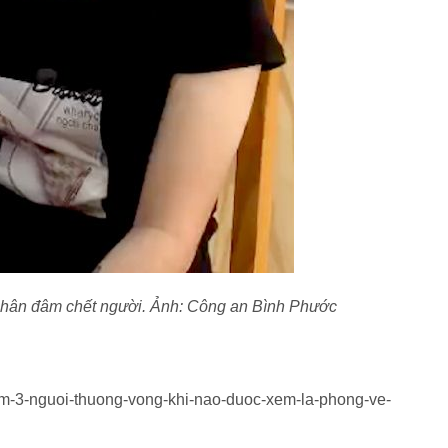
 nhân đâm chết người. Ảnh: Công an Bình Phước
am-3-nguoi-thuong-vong-khi-nao-duoc-xem-la-phong-ve-