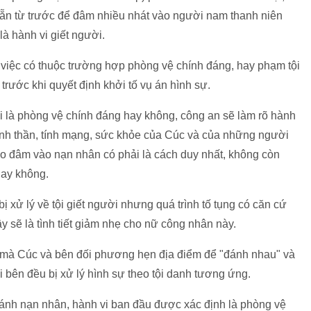
ẵn từ trước để đâm nhiều nhát vào người nam thanh niên
là hành vi giết người.
ụ việc có thuộc trường hợp phòng vệ chính đáng, hay phạm tội
trước khi quyết định khởi tố vụ án hình sự.
i là phòng vệ chính đáng hay không, công an sẽ làm rõ hành
tinh thần, tính mạng, sức khỏe của Cúc và của những người
ao đâm vào nạn nhân có phải là cách duy nhất, không còn
hay không.
ị xử lý về tội giết người nhưng quá trình tố tụng có căn cứ
y sẽ là tình tiết giảm nhẹ cho nữ công nhân này.
 mà Cúc và bên đối phương hẹn địa điểm để "đánh nhau" và
 bên đều bị xử lý hình sự theo tội danh tương ứng.
ánh nạn nhân, hành vi ban đầu được xác định là phòng vệ