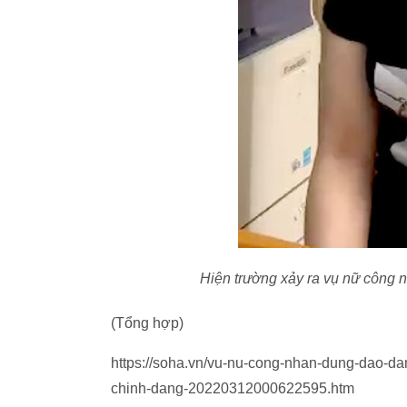
Hiện trường xảy ra vụ nữ công
(Tổng hợp)
https://soha.vn/vu-nu-cong-nhan-dung-dao-d
chinh-dang-20220312000622595.htm