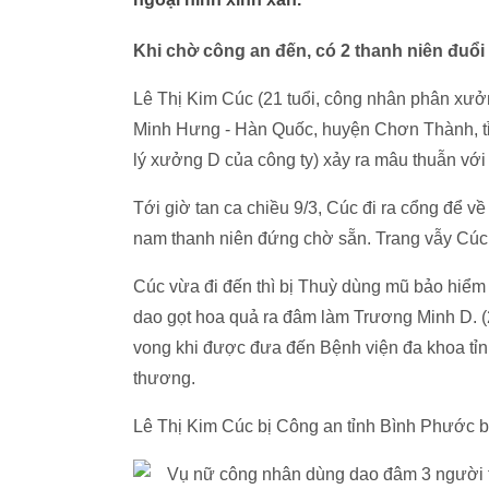
Khi chờ công an đến, có 2 thanh niên đuổi
Lê Thị Kim Cúc (21 tuổi, công nhân phân xư
Minh Hưng - Hàn Quốc, huyện Chơn Thành, tỉ
lý xưởng D của công ty) xảy ra mâu thuẫn với
Tới giờ tan ca chiều 9/3, Cúc đi ra cổng để v
nam thanh niên đứng chờ sẵn. Trang vẫy Cúc
Cúc vừa đi đến thì bị Thuỳ dùng mũ bảo hiểm 
dao gọt hoa quả ra đâm làm Trương Minh D. (
vong khi được đưa đến Bệnh viện đa khoa tỉ
thương.
Lê Thị Kim Cúc bị Công an tỉnh Bình Phước bắt