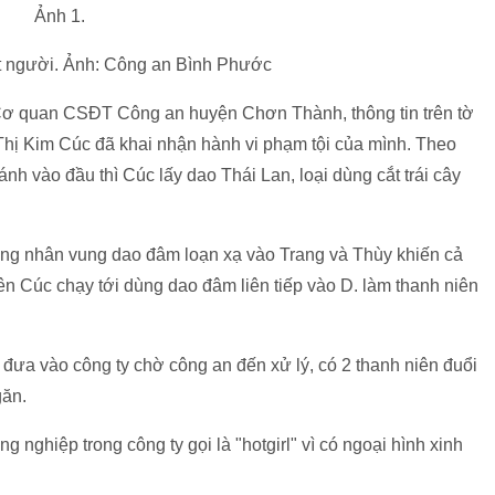
t người. Ảnh: Công an Bình Phước
Cơ quan CSĐT Công an huyện Chơn Thành, thông tin trên tờ
ê Thị Kim Cúc đã khai nhận hành vi phạm tội của mình. Theo
nh vào đầu thì Cúc lấy dao Thái Lan, loại dùng cắt trái cây
ông nhân vung dao đâm loạn xạ vào Trang và Thùy khiến cả
ên Cúc chạy tới dùng dao đâm liên tiếp vào D. làm thanh niên
 đưa vào công ty chờ công an đến xử lý, có 2 thanh niên đuổi
găn.
 nghiệp trong công ty gọi là "hotgirl" vì có ngoại hình xinh