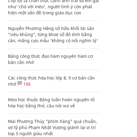
Clip lột tả chân thực cảnh anh trai và em gái
như 'chó với mèo', người tinh ý còn phát
hiện một vấn đề trong giáo dục con
Nguyễn Phương Hằng sở hữu khối tài sản
"siêu khủng", từng khoe sổ đỏ tính bằng
cân, mắng cựu mẫu 'không có nổi nghìn tỷ'
Bảng công thức đạo hàm nguyên hàm cơ
bản cần nhớ
Các công thức hóa học lớp 8, 9 cơ bản cần
nhớ
106
Mẹo học thuộc Bảng tuần hoàn nguyên tố
hóa học bằng thơ, câu nói vui vẻ
Mai Phương Thúy "phím hàng" quá chuẩn,
vợ tỷ phú Phạm Nhật Vượng giành lại vị trí
top 5 người giàu nhất