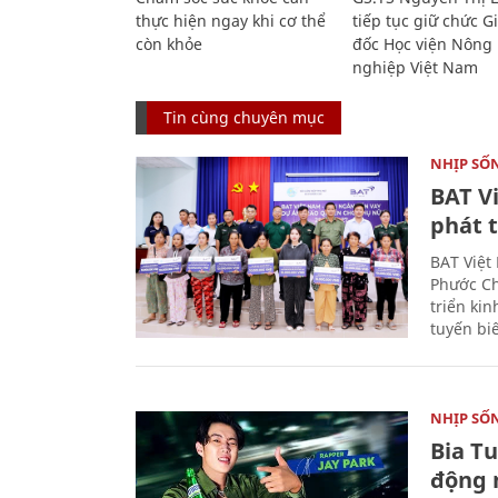
thực hiện ngay khi cơ thể
tiếp tục giữ chức 
còn khỏe
đốc Học viện Nông
nghiệp Việt Nam
Tin cùng chuyên mục
NHỊP SỐ
BAT V
phát t
BAT Việt
Phước Ch
triển ki
tuyến bi
NHỊP SỐ
Bia T
động 