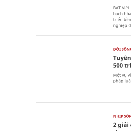
BAT Việt
bạch hóa
triển bề
nghiệp đ
ĐỜI SỐN
Tuyên 
500 t
Một vụ v
pháp luậ
NHỊP SỐ
2 giải