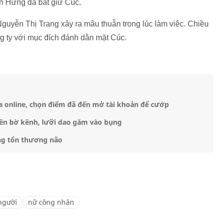
h Hưng đã bắt giữ Cúc.
Nguyễn Thị Trang xảy ra mâu thuẫn trong lúc làm việc. Chiều
g ty với mục đích đánh dằn mặt Cúc.
a online, chọn điểm đã đến mở tài khoản để cướp
bên bờ kênh, lưỡi dao găm vào bụng
ng tổn thương não
người
nữ công nhân