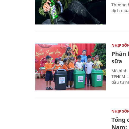
Thương h
dịch mùa
NHỊP SỐ
Phân 
sữa
Mô hình 
TPHCM ch
đầu từ n
NHỊP SỐ
Tổng 
Nam: 