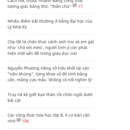
Cách học thuộc nhanh Bảng công thức
lượng giác bằng thơ, "thần chú"
17
Nhiều điểm bất thường ở bằng đại học của
Lý Nhã Kỳ
Clip lột tả chân thực cảnh anh trai và em gái
như 'chó với mèo', người tinh ý còn phát
hiện một vấn đề trong giáo dục con
Nguyễn Phương Hằng sở hữu khối tài sản
"siêu khủng", từng khoe sổ đỏ tính bằng
cân, mắng cựu mẫu 'không có nổi nghìn tỷ'
Truy nã kẻ giết bạn thân rồi chôn ngồi dưới
bãi cát
Các công thức hóa học lớp 8, 9 cơ bản cần
nhớ
106