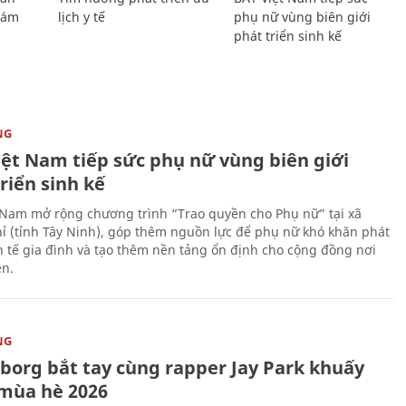
Giám
lịch y tế
phụ nữ vùng biên giới
phát triển sinh kế
NG
iệt Nam tiếp sức phụ nữ vùng biên giới
riển sinh kế
 Nam mở rộng chương trình “Trao quyền cho Phụ nữ” tại xã
ỉ (tỉnh Tây Ninh), góp thêm nguồn lực để phụ nữ khó khăn phát
nh tế gia đình và tạo thêm nền tảng ổn định cho cộng đồng nơi
ên.
NG
uborg bắt tay cùng rapper Jay Park khuấy
mùa hè 2026