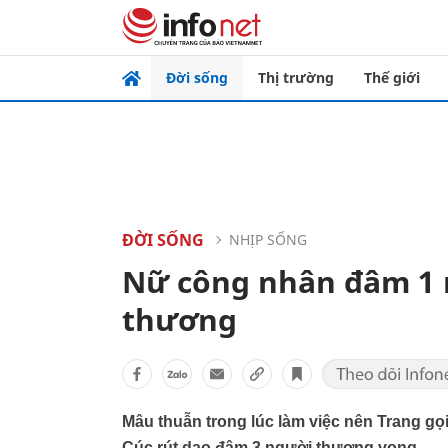
Đời sống
Thị trường
Thế giới
ĐỜI SỐNG
NHỊP SỐNG
Nữ công nhân đâm 1 n
thương
Mâu thuẫn trong lúc làm việc nên Trang gọ
Cúc rút dao đâm 3 người thương vong.