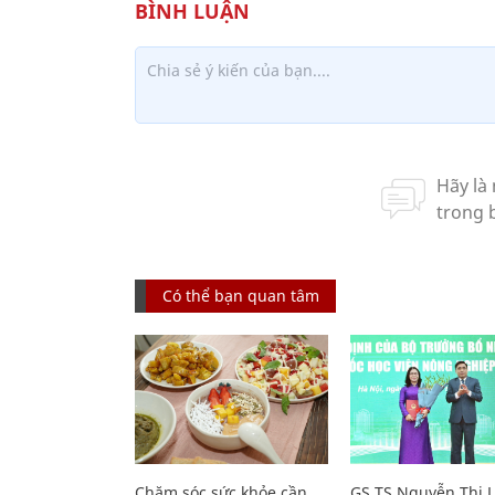
Có thể bạn quan tâm
Chăm sóc sức khỏe cần
GS.TS Nguyễn Thị 