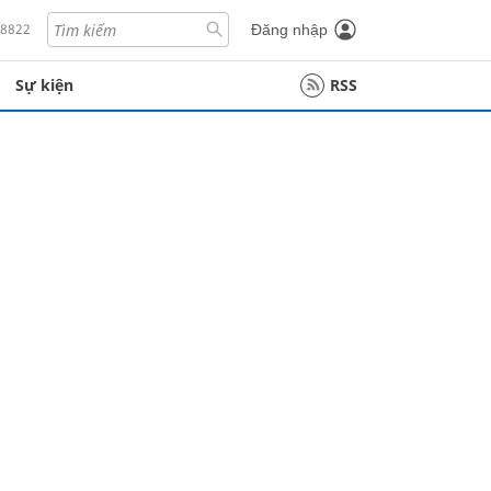
18822
Đăng nhập
Sự kiện
RSS