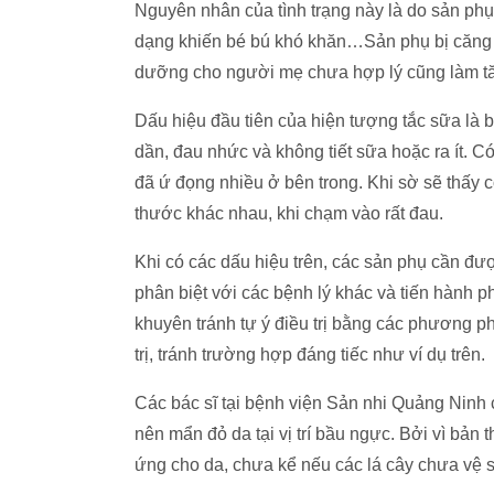
Nguyên nhân của tình trạng này là do sản phụ 
dạng khiến bé bú khó khăn…Sản phụ bị căng th
dưỡng cho người mẹ chưa hợp lý cũng làm tăn
Dấu hiệu đầu tiên của hiện tượng tắc sữa là 
dần, đau nhức và không tiết sữa hoặc ra ít. C
đã ứ đọng nhiều ở bên trong. Khi sờ sẽ thấy 
thước khác nhau, khi chạm vào rất đau.
Khi có các dấu hiệu trên, các sản phụ cần đ
phân biệt với các bệnh lý khác và tiến hành
khuyên tránh tự ý điều trị bằng các phương p
trị, tránh trường hợp đáng tiếc như ví dụ trên.
Các bác sĩ tại bệnh viện Sản nhi Quảng Ninh 
nên mẩn đỏ da tại vị trí bầu ngực. Bởi vì bản 
ứng cho da, chưa kể nếu các lá cây chưa vệ 