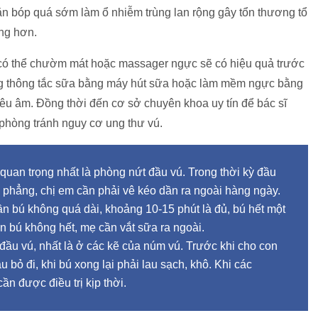
ặn bóp quá sớm làm ổ nhiễm trùng lan rộng gây tổn thương tổ
ng hơn.
 có thể chườm mát hoặc massager ngực sẽ có hiệu quả trước
ụng thông tắc sữa bằng máy hút sữa hoặc làm mềm ngực bằng
siêu âm. Đồng thời đến cơ sở chuyên khoa uy tín để bác sĩ
, phòng tránh nguy cơ ung thư vú.
quan trọng nhất là phòng nứt đầu vú. Trong thời kỳ đầu
 phẳng, chị em cần phải vê kéo dần ra ngoài hàng ngày.
n bú không quá dài, khoảng 10-15 phút là đủ, bú hết một
n bú không hết, mẹ cần vắt sữa ra ngoài.
 đầu vú, nhất là ở các kẽ của núm vú. Trước khi cho con
u bỏ đi, khi bú xong lại phải lau sạch, khô. Khi các
n được điều trị kịp thời.