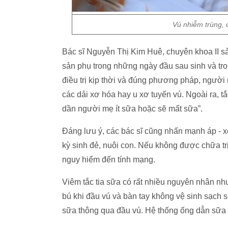
Vú nhiễm trùng, 
Bác sĩ Nguyễn Thị Kim Huê, chuyên khoa II sả
sản phụ trong những ngày đầu sau sinh và tro
điều trị kịp thời và đúng phương pháp, người 
các dải xơ hóa hay u xơ tuyến vú. Ngoài ra, t
dần người mẹ ít sữa hoặc sẽ mất sữa”.
Đáng lưu ý, các bác sĩ cũng nhấn mạnh áp - xe
kỳ sinh đẻ, nuôi con. Nếu không được chữa tr
nguy hiểm đến tính mạng.
Viêm tắc tia sữa có rất nhiều nguyên nhân n
bú khi đầu vú và bàn tay không vệ sinh sạch 
sữa thông qua đầu vú. Hệ thống ống dẫn sữa n