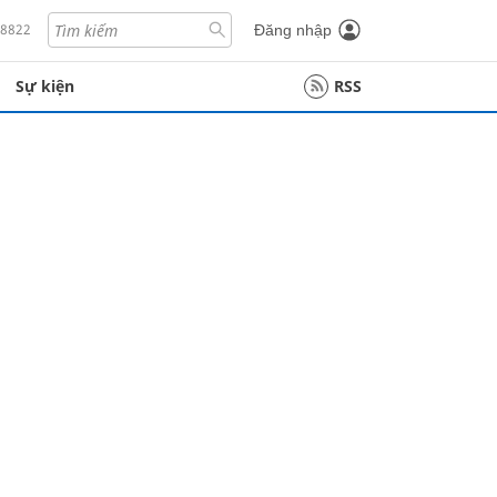
18822
Đăng nhập
Sự kiện
RSS