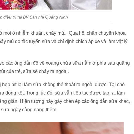
 điều trị tại BV Sản nhi Quảng Ninh
ó một ổ nhiễm khuẩn, chảy mủ... Qua hội chẩn chuyên khoa
mủ do tắc tuyến sữa và chỉ định chích áp xe và làm vật lý
heo các ống dẫn đổ về xoang chứa sữa nằm ở phía sau quầng
út của trẻ, sữa sẽ chảy ra ngoài.
ị hẹp bít lại làm sữa không thể thoát ra ngoài được. Tại chỗ
a đông kết. Trong lúc đó, sữa vẫn tiếp tục được tạo ra, làm
căng giãn. Hiện tượng này gây chèn ép các ống dẫn sữa khác,
tắc sữa ngày càng nặng thêm.