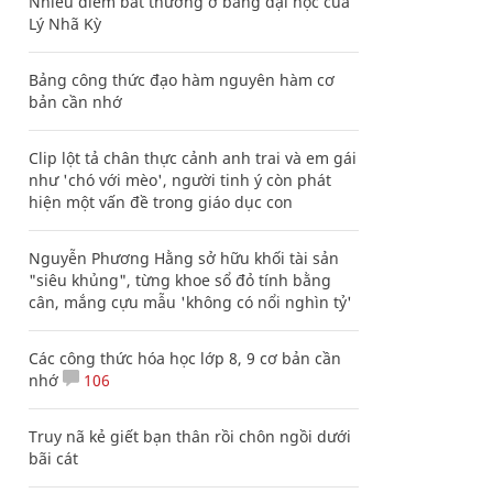
Nhiều điểm bất thường ở bằng đại học của
Lý Nhã Kỳ
Bảng công thức đạo hàm nguyên hàm cơ
bản cần nhớ
Clip lột tả chân thực cảnh anh trai và em gái
như 'chó với mèo', người tinh ý còn phát
hiện một vấn đề trong giáo dục con
Nguyễn Phương Hằng sở hữu khối tài sản
"siêu khủng", từng khoe sổ đỏ tính bằng
cân, mắng cựu mẫu 'không có nổi nghìn tỷ'
Các công thức hóa học lớp 8, 9 cơ bản cần
nhớ
106
Truy nã kẻ giết bạn thân rồi chôn ngồi dưới
bãi cát