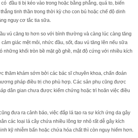
có đầu ti bị kéo vào trong hoặc bằng phẳng, quá to, biến
ẳng tinh thần trong thời kỳ cho con bú hoặc chế độ dinh
g nguy cơ tắc tia sữa.
bầu vú căng to hơn so với bình thường và càng lúc càng tăng
ó cảm giác mệt mỏi, nhức đầu, sốt, đau vú tăng lên nếu sữa
có những khối tròn bề mặt gồ ghề, mật độ cứng với nhiều kích
ược thăm khám sớm bởi các bác sĩ chuyên khoa, chẩn đoán
 phương pháp điều trị cho phù hợp. Các sản phụ cũng được
háp dân gian chưa được kiểm chứng hoặc trì hoãn việc điều
cũng đưa ra cảnh báo, việc đắp lá tạo ra sự kích ứng da gây
thân các loại lá cây chứa nhiều lông tơ nhỏ rất dễ gây kích
sinh kỹ nhiễm bẩn hoặc chứa hóa chất thì còn nguy hiểm hơn.