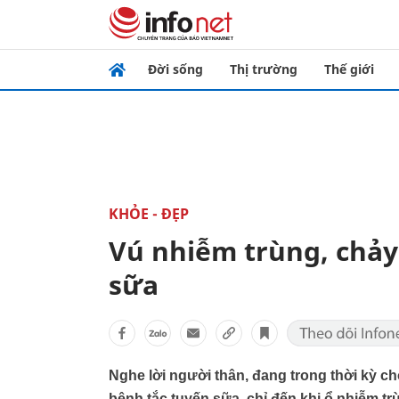
Đời sống
Thị trường
Thế giới
KHỎE - ĐẸP
Vú nhiễm trùng, chảy 
sữa
Nghe lời người thân, đang trong thời kỳ ch
bệnh tắc tuyến sữa, chỉ đến khi ổ nhiễm 