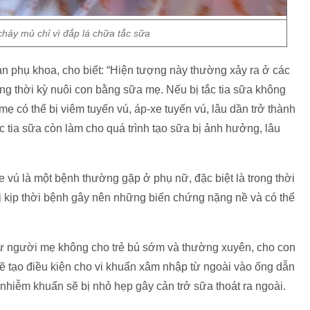
chảy mủ chỉ vì đắp lá chữa tắc sữa
n phụ khoa, cho biết: “Hiện tượng này thường xảy ra ở các
ng thời kỳ nuôi con bằng sữa mẹ. Nếu bị tắc tia sữa không
mẹ có thể bị viêm tuyến vú, áp-xe tuyến vú, lâu dần trở thành
ắc tia sữa còn làm cho quá trình tạo sữa bị ảnh hưởng, lâu
 vú là một bệnh thường gặp ở phụ nữ, đặc biệt là trong thời
ị kịp thời bệnh gây nên những biến chứng nặng nề và có thể
hư người mẹ không cho trẻ bú sớm và thường xuyên, cho con
sẽ tạo điều kiện cho vi khuẩn xâm nhập từ ngoài vào ống dẫn
hiễm khuẩn sẽ bị nhỏ hẹp gây cản trở sữa thoát ra ngoài.