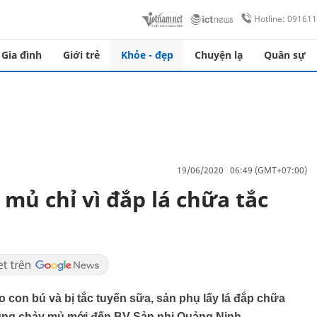
Hotline: 09161
Gia đình
Giới trẻ
Khỏe - đẹp
Chuyện lạ
Quân sự
19/06/2020 06:49 (GMT+07:00)
mủ chỉ vì đắp lá chữa tắc
o con bú và bị tắc tuyến sữa, sản phụ lấy lá đắp chữa
trùng chảy mủ mới đến BV Sản nhi Quảng Ninh.