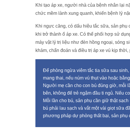
Khi tạo áp xe, người nhà của bệnh nhân lại n
chức mềm lành xung quanh, khiến bệnh lý nặ
Khi ngực căng, có dấu hiệu tắc sữa, sản phụ
khi trở thành ổ áp xe. Có thể phối hợp sử d
máy vật lý trị liệu như đèn hồng ngoại, sóng 
khám, chẩn đoán và điều trị áp xe vú kịp thời
Để phòng ngừa viêm tắc tia sữa sau sinh, 
mang thai, nếu núm vú thụt vào hoặc bằng
Người mẹ cần cho con bú đúng giờ, mỗi lầ
bên, không để trẻ ngậm đầu ti ngủ. Nếu co
Mỗi lần cho bú, sản phụ cần giữ thật sạch
bú phải lau sạch và vắt một vài giọt sữa đầ
phương pháp dự phòng thất bại, sản phụ cầ