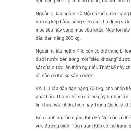
đạn nặng 307 kg chất nổ mạnh, đủ sức nhấn c
Ngoài ra, tàu ngầm Hà Nội có thể được trang 
hướng kép bằng sóng siêu âm chủ động và kê
mục tiêu này sang mục tiêu khác. Ngư lôi này
đầu đạn nặng 200 kg.
Ngoài ra, tàu ngầm Kilo còn có thể trang bị lo
dưới nước bên trong một “siêu khoang” được tạ
sát của nước lên thân ngư lôi. Thiết kế này c
lôi nào có thể so sánh được.
VA-111 lắp đầu đạn nặng 700 kg, cho phép tiê
phát bắn. Thậm chí, nó có thể gây hư hại lớn
tin chưa xác nhận, hiện nay Trung Quốc là kh
Bên cạnh đó, tàu ngầm Kilo Hà Nội còn có th
vực đường biển. Tàu ngầm Kilo có thể trang bị