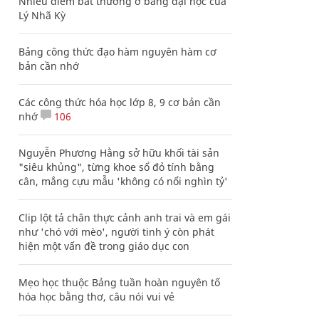
Nhiều điểm bất thường ở bằng đại học của
Lý Nhã Kỳ
Bảng công thức đạo hàm nguyên hàm cơ
bản cần nhớ
Các công thức hóa học lớp 8, 9 cơ bản cần
nhớ
106
Nguyễn Phương Hằng sở hữu khối tài sản
"siêu khủng", từng khoe sổ đỏ tính bằng
cân, mắng cựu mẫu 'không có nổi nghìn tỷ'
Clip lột tả chân thực cảnh anh trai và em gái
như 'chó với mèo', người tinh ý còn phát
hiện một vấn đề trong giáo dục con
Mẹo học thuộc Bảng tuần hoàn nguyên tố
hóa học bằng thơ, câu nói vui vẻ