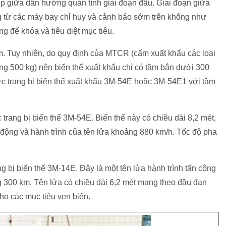
 giữa dẫn hướng quán tính giai đoạn đầu. Giai đoạn giữa
g từ các máy bay chỉ huy và cảnh báo sớm trên không như
g để khóa và tiêu diệt mục tiêu.
. Tuy nhiên, do quy định của MTCR (cấm xuất khẩu các loại
ng 500 kg) nên biến thể xuất khẩu chỉ có tầm bắn dưới 300
ợc trang bị biến thể xuất khẩu 3M-54E hoặc 3M-54E1 với tầm
trang bị biến thể 3M-54E. Biến thể này có chiều dài 8,2 mét,
động và hành trình của tên lửa khoảng 880 km/h. Tốc độ pha
ng bị biến thể 3M-14E. Đây là một tên lửa hành trình tấn công
 300 km. Tên lửa có chiều dài 6,2 mét mang theo đầu đạn
ho các mục tiêu ven biển.