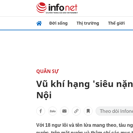
Đời sống
Thị trường
Thế giới
QUÂN SỰ
Vũ khí hạng 'siêu nặn
Nội
Với 18 ngư lôi và tên lửa mang theo, tàu 
nước, trên mặt nước và thậm chí các mục t