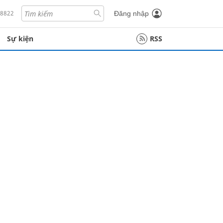
18822
Đăng nhập
Sự kiện
RSS