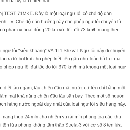
hìm bất kỳ tàu chiến nào.
bị TEST-71MKE. Đây là một loại ngư lôi có chế độ dẫn
nh TV. Chế độ dẫn hướng này cho phép ngư lôi chuyển từ
 có phạm vi hoạt động 20 km với tốc độ 73 km/h mang theo
ại ngư lôi “siêu khoang” VA-111 Shkval. Ngư lôi này di chuyển
o ra từ bọt khí cho phép triệt tiêu gần như toàn bộ lực ma
ho phép ngư lôi đạt tốc độ tới 370 km/h mà không một loại ngư
u diệt tàu ngầm, tàu chiến đấu mặt nước cỡ lớn chỉ bằng một
, làm mất khả năng chiến đấu tàu sân bay. Theo một số nguồn
ách hàng nước ngoài duy nhất của loại ngư lôi siêu hạng này.
ể mang theo 24 mìn cho nhiệm vụ rải mìn phong tỏa các khu
 tên lửa phòng không tầm thấp Strela-3 với cơ số 8 tên lửa