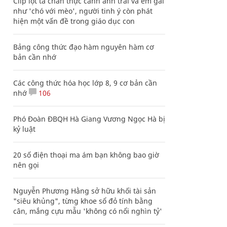
Clip lột tả chân thực cảnh anh trai và em gái
như 'chó với mèo', người tinh ý còn phát
hiện một vấn đề trong giáo dục con
Bảng công thức đạo hàm nguyên hàm cơ
bản cần nhớ
Các công thức hóa học lớp 8, 9 cơ bản cần
nhớ
106
Phó Đoàn ĐBQH Hà Giang Vương Ngọc Hà bị
kỷ luật
20 số điện thoại ma ám bạn không bao giờ
nên gọi
Nguyễn Phương Hằng sở hữu khối tài sản
"siêu khủng", từng khoe sổ đỏ tính bằng
cân, mắng cựu mẫu 'không có nổi nghìn tỷ'