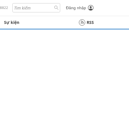
18822
Đăng nhập
Sự kiện
RSS