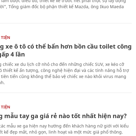
ể làm được điều đó, thiết kế xe trước hết phải thực sự lay động
ời”, Tổng giám đốc bộ phận thiết kế Mazda, ông Ikuo Maeda
TIỆN
g xe ô tô có thể bẩn hơn bồn cầu toilet công
gấp 4 lần
 chiếc xe du lịch cỡ nhỏ cho đến những chiếc SUV, xe kéo cỡ
ó thiết kế ấn tượng, công nghệ hiện đại và các tính năng hỗ trợ
i tiên tiến cũng không thể bảo vệ chiếc xe nào khỏi virus mang
h.
TIỆN
 mẫu tay ga giá rẻ nào tốt nhất hiện nay?
các mẫu xe ga hiện nay hướng đến khách hàng nữ giới với kiểu
ết kế đẹp mắt, nhỏ gọn, linh hoạt và một mức giá phổ thông.