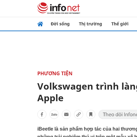
Đời sống
Thị trường
Thế giới
PHƯƠNG TIỆN
Volkswagen trình làng
Apple
iBeetle là sản phẩm hợp tác của hai thươn
những trải nghiệm thú vị trên một mẫu xế 