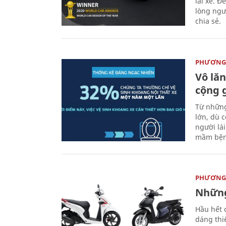
lái xe. Đ
lòng ngư
chia sẻ.
PHƯƠNG 
Vô lăn
cộng 
Từ những
lớn, dù c
người lá
mầm bện
PHƯƠNG 
Những
Hầu hết 
dáng thi