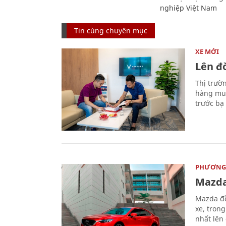
nghiệp Việt Nam
Tin cùng chuyên mục
XE MỚI
Lên đờ
Thị trườ
hàng muố
trước bạ
PHƯƠNG 
Mazda
Mazda đồ
xe, tron
nhất lên