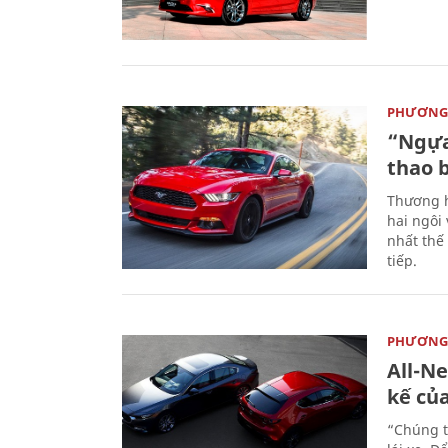
PHƯƠNG 
“Ngựa
thao 
Thương h
hai ngôi
nhất thế
tiếp.
PHƯƠNG 
All-N
kế củ
“Chúng t