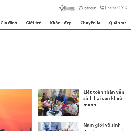
Hotline: 09161
Gia đình
Giới trẻ
Khỏe - đẹp
Chuyện lạ
Quân sự
Liệt toàn thân vẫn
sinh hai con khoẻ
mạnh
Nam giới vô sinh