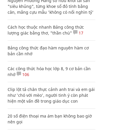
Nguyễn Phương Hằng sở hữu khối tài sản
"siêu khủng", từng khoe sổ đỏ tính bằng
cân, mắng cựu mẫu 'không có nổi nghìn tỷ'
Cách học thuộc nhanh Bảng công thức
lượng giác bằng thơ, "thần chú"
17
Bảng công thức đạo hàm nguyên hàm cơ
bản cần nhớ
Các công thức hóa học lớp 8, 9 cơ bản cần
nhớ
106
Clip lột tả chân thực cảnh anh trai và em gái
như 'chó với mèo', người tinh ý còn phát
hiện một vấn đề trong giáo dục con
20 số điện thoại ma ám bạn không bao giờ
nên gọi