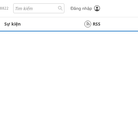
18822
Đăng nhập
Sự kiện
RSS