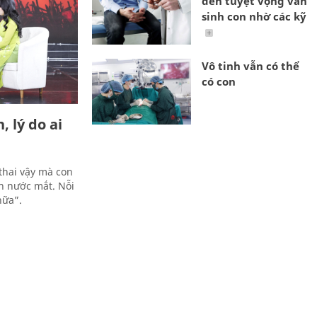
đến tuyệt vọng vẫn
sinh con nhờ các kỹ
Vô tinh vẫn có thể
có con
 lý do ai
thai vậy mà con
òn nước mắt. Nỗi
nữa”.