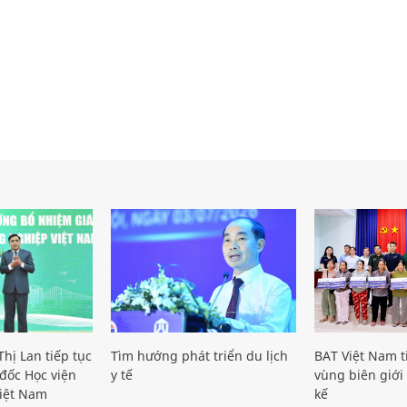
hị Lan tiếp tục
Tìm hướng phát triển du lịch
BAT Việt Nam t
đốc Học viện
y tế
vùng biên giới 
iệt Nam
kế