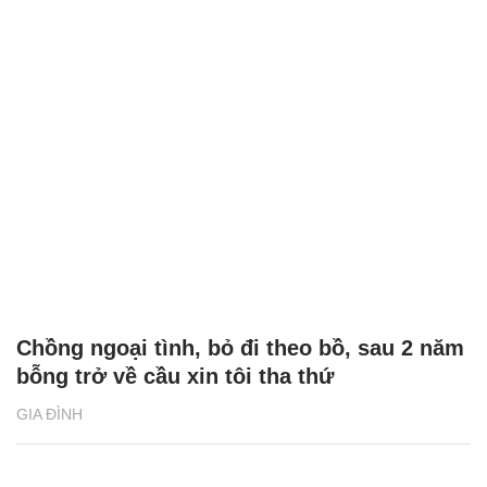
Chồng ngoại tình, bỏ đi theo bồ, sau 2 năm
bỗng trở về cầu xin tôi tha thứ
GIA ĐÌNH