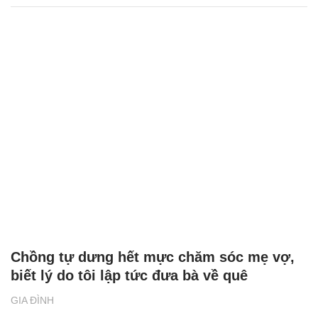
Chồng tự dưng hết mực chăm sóc mẹ vợ,
biết lý do tôi lập tức đưa bà về quê
GIA ĐÌNH