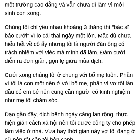
một trường cao đẳng và vẫn chưa đi làm vì mới
sinh con xong.
Chúng tôi chỉ yêu nhau khoảng 3 tháng thì "bác sĩ
bảo cưới" vì lo cái thai ngày một lớn. Mặc dù chưa
hiểu hết về cô ấy nhưng tôi là người đàn ông có
trách nhiệm với việc mà mình đã làm. Đám cưới
diễn ra đơn giản, gọn lẹ giữa mùa dịch.
Cưới xong chúng tôi ở chung với bố mẹ luôn. Phần
vì tôi là con một nên ở với bố mẹ, phần vì vợ tôi lần
đầu có em bé nên cũng cần người có kinh nghiệm
như mẹ tôi chăm sóc.
Dạo gần đây, dịch bệnh ngày càng lan rộng, thực
hiện giãn cách xã hội nên tôi được công ty cho phép
làm việc ở nhà. Vừa hay thời gian này vợ tôi đang ở
cữ nên rất cần tôi bên cạnh.