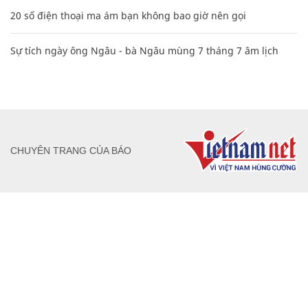
20 số điện thoại ma ám bạn không bao giờ nên gọi
Sự tích ngày ông Ngâu - bà Ngâu mùng 7 tháng 7 âm lịch
CHUYÊN TRANG CỦA BÁO
Tòa soạn: Tòa nhà Cục Tần Số, 115 Trần Duy Hưng Hà Nội
Giấy phép hoạt động báo chí: Số 09/GP-BTTTT, Bộ Thông tin và
Truyền thông cấp ngày 07/01/2019.
0916118822
Hotline nội dung:
toasoan@infonet.vn
Email: