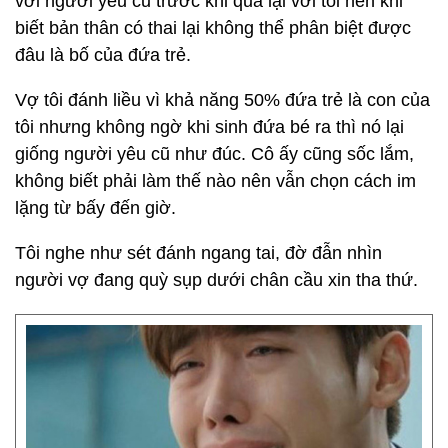
với người yêu cũ trước khi qua lại với tôi nên khi
biết bản thân có thai lại không thể phân biệt được
đâu là bố của đứa trẻ.
Vợ tôi đánh liều vì khả năng 50% đứa trẻ là con của
tôi nhưng không ngờ khi sinh đứa bé ra thì nó lại
giống người yêu cũ như đúc. Cô ấy cũng sốc lắm,
không biết phải làm thế nào nên vẫn chọn cách im
lặng từ bấy đến giờ.
Tôi nghe như sét đánh ngang tai, đờ đẫn nhìn
người vợ đang quỳ sụp dưới chân cầu xin tha thứ.