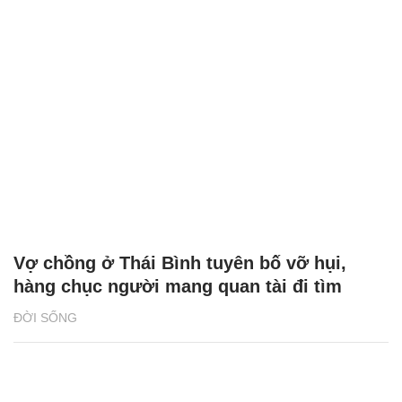
Vợ chồng ở Thái Bình tuyên bố vỡ hụi,
hàng chục người mang quan tài đi tìm
ĐỜI SỐNG