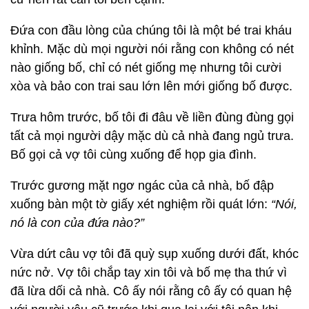
Đứa con đầu lòng của chúng tôi là một bé trai kháu
khỉnh. Mặc dù mọi người nói rằng con không có nét
nào giống bố, chỉ có nét giống mẹ nhưng tôi cười
xòa và bảo con trai sau lớn lên mới giống bố được.
Trưa hôm trước, bố tôi đi đâu về liền đùng đùng gọi
tất cả mọi người dậy mặc dù cả nhà đang ngủ trưa.
Bố gọi cả vợ tôi cùng xuống để họp gia đình.
Trước gương mặt ngơ ngác của cả nhà, bố đập
xuống bàn một tờ giấy xét nghiệm rồi quát lớn:
“Nói,
nó là con của đứa nào?”
Vừa dứt câu vợ tôi đã quỳ sụp xuống dưới đất, khóc
nức nở. Vợ tôi chắp tay xin tôi và bố mẹ tha thứ vì
đã lừa dối cả nhà. Cô ấy nói rằng cô ấy có quan hệ