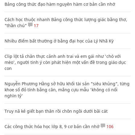
Bảng công thức đạo hàm nguyên hàm cơ bản cần nhớ
Cách học thuộc nhanh Bảng công thức lượng giác bằng thơ,
"thần chú"
17
Nhiều điểm bất thường ở bằng đại học của Lý Nhã Kỳ
Clip lột tả chân thực cảnh anh trai và em gái như 'chó với
mèo', người tinh ý còn phát hiện một vấn đề trong giáo dục
con
Nguyễn Phương Hằng sở hữu khối tài sản "siêu khủng", từng
khoe sổ đỏ tính bằng cân, mắng cựu mẫu 'không có nổi
nghìn tỷ'
Truy nã kẻ giết bạn thân rồi chôn ngồi dưới bãi cát
Các công thức hóa học lớp 8, 9 cơ bản cần nhớ
106