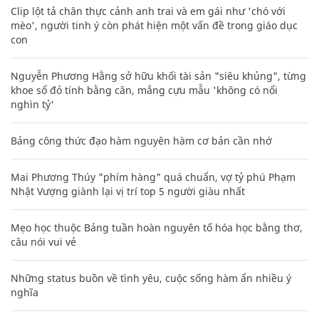
Clip lột tả chân thực cảnh anh trai và em gái như 'chó với
mèo', người tinh ý còn phát hiện một vấn đề trong giáo dục
con
Nguyễn Phương Hằng sở hữu khối tài sản "siêu khủng", từng
khoe sổ đỏ tính bằng cân, mắng cựu mẫu 'không có nổi
nghìn tỷ'
Bảng công thức đạo hàm nguyên hàm cơ bản cần nhớ
Mai Phương Thúy "phím hàng" quá chuẩn, vợ tỷ phú Phạm
Nhật Vượng giành lại vị trí top 5 người giàu nhất
Mẹo học thuộc Bảng tuần hoàn nguyên tố hóa học bằng thơ,
câu nói vui vẻ
Những status buồn về tình yêu, cuộc sống hàm ẩn nhiều ý
nghĩa