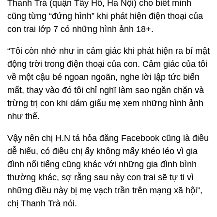
Thanh Trà (quận Tây Hồ, Hà Nội) cho biết mình
cũng từng “đứng hình” khi phát hiện điện thoại của
con trai lớp 7 có những hình ảnh 18+.
“Tôi còn nhớ như in cảm giác khi phát hiện ra bí mật
động trời trong điện thoại của con. Cảm giác của tôi
về một cậu bé ngoan ngoãn, nghe lời lập tức biến
mất, thay vào đó tôi chỉ nghĩ làm sao ngăn chặn và
trừng trị con khi dám giấu mẹ xem những hình ảnh
như thế.
Vậy nên chị H.N tá hỏa đăng Facebook cũng là điều
dễ hiểu, có điều chị ấy không mấy khéo léo vì gia
đình nổi tiếng cũng khác với những gia đình bình
thường khác, sợ rằng sau này con trai sẽ tự ti vì
những điều này bị mẹ vạch trần trên mạng xã hội”,
chị Thanh Trà nói.