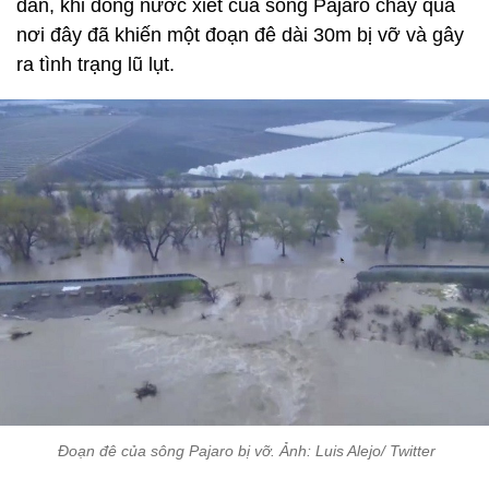
dân, khi dòng nước xiết của sông Pajaro chảy qua
nơi đây đã khiến một đoạn đê dài 30m bị vỡ và gây
ra tình trạng lũ lụt.
Đoạn đê của sông Pajaro bị vỡ. Ảnh: Luis Alejo/ Twitter