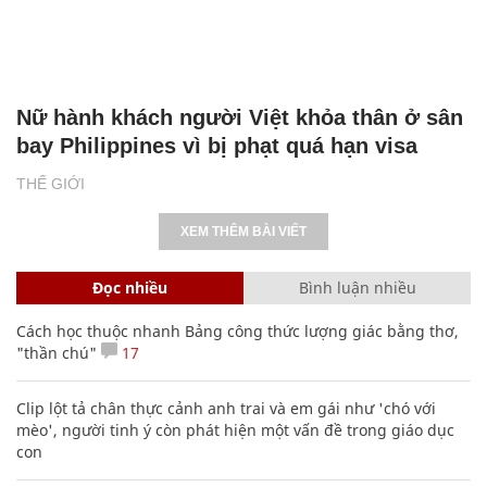
Nữ hành khách người Việt khỏa thân ở sân
bay Philippines vì bị phạt quá hạn visa
THẾ GIỚI
XEM THÊM BÀI VIẾT
Đọc nhiều
Bình luận nhiều
Cách học thuộc nhanh Bảng công thức lượng giác bằng thơ,
"thần chú"
17
Clip lột tả chân thực cảnh anh trai và em gái như 'chó với
mèo', người tinh ý còn phát hiện một vấn đề trong giáo dục
con