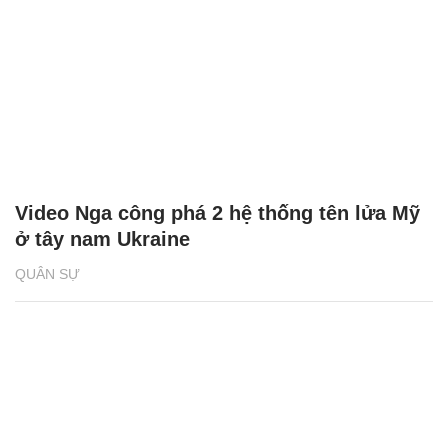
Video Nga công phá 2 hệ thống tên lửa Mỹ
ở tây nam Ukraine
QUÂN SỰ