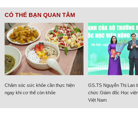
CÓ THỂ BẠN QUAN TÂM
Chăm sóc sức khỏe cần thực hiện
GS.TS Nguyễn Thị Lan ti
ngay khi cơ thể còn khỏe
chức Giám đốc Học viện
Việt Nam