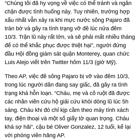
“Chúng tôi đã hy vọng về việc có thể tránh và ngăn
chặn được tình huống này. Tuy nhiên, trường hợp
xấu nhất vẫn xảy ra khi mực nước sông Pajaro đã
tràn bờ và gây ra tình trạng vỡ đê lúc nửa đêm
10/3. Trận lũ này rất lớn, và sẽ phải mất nhiều tháng
để có thể khắc phục được thiệt hại”, người đứng
đầu Hội đồng giám sát quận Monterey, quan chức
Luis Alejo viết trên Twitter hôm 11/3 (giờ Mỹ).
Theo AP, việc đê sông Pajaro bị vỡ vào đêm 10/3,
trong lúc người dân đang say giấc, đã gây ra tình
trạng khá hỗn loạn. “Cháu, mẹ và cô ruột đã được
các nhân viên cứu hộ giải cứu khỏi dòng lũ lúc 5h
sáng. Cháu khi đó chỉ kịp cầm theo máy tính xách
tay, điện thoại và một số giấy tờ quan trọng. Cháu
khá sợ hãi”, cậu bé Oliver Gonzalez, 12 tuổi, kể lại
với phóng viên hãng AP.