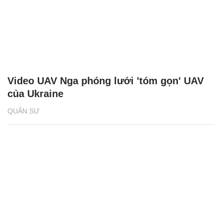
Video UAV Nga phóng lưới 'tóm gọn' UAV
của Ukraine
QUÂN SỰ