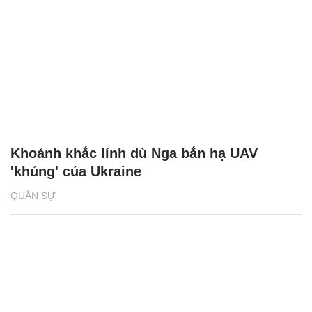
Khoảnh khắc lính dù Nga bắn hạ UAV
'khủng' của Ukraine
QUÂN SỰ