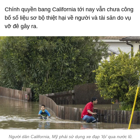
Chính quyền bang California tới nay vẫn chưa công
bố số liệu sơ bộ thiệt hại về người và tài sản do vụ
vỡ đê gây ra.
Người dân California, Mỹ phải sử dụng xe đạp ‘lội’ qua nước lũ.