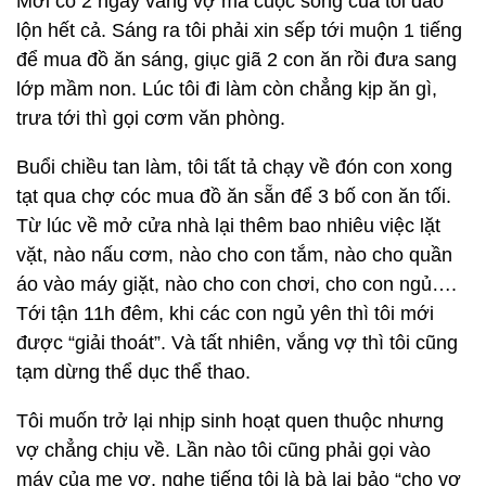
Mới có 2 ngày vắng vợ mà cuộc sống của tôi đảo
lộn hết cả. Sáng ra tôi phải xin sếp tới muộn 1 tiếng
để mua đồ ăn sáng, giục giã 2 con ăn rồi đưa sang
lớp mầm non. Lúc tôi đi làm còn chẳng kịp ăn gì,
trưa tới thì gọi cơm văn phòng.
Buổi chiều tan làm, tôi tất tả chạy về đón con xong
tạt qua chợ cóc mua đồ ăn sẵn để 3 bố con ăn tối.
Từ lúc về mở cửa nhà lại thêm bao nhiêu việc lặt
vặt, nào nấu cơm, nào cho con tắm, nào cho quần
áo vào máy giặt, nào cho con chơi, cho con ngủ….
Tới tận 11h đêm, khi các con ngủ yên thì tôi mới
được “giải thoát”. Và tất nhiên, vắng vợ thì tôi cũng
tạm dừng thể dục thể thao.
Tôi muốn trở lại nhịp sinh hoạt quen thuộc nhưng
vợ chẳng chịu về. Lần nào tôi cũng phải gọi vào
máy của mẹ vợ, nghe tiếng tôi là bà lại bảo “cho vợ