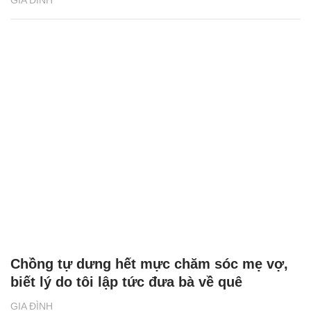
Chồng tự dưng hết mực chăm sóc mẹ vợ,
biết lý do tôi lập tức đưa bà về quê
GIA ĐÌNH