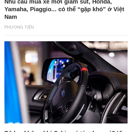
Nhu cầu mua xe mới giảm sút, Honda,
Yamaha, Piaggio... có thể “gặp khó” ở Việt
Nam
PHƯƠNG TIỆN