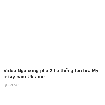
Video Nga công phá 2 hệ thống tên lửa Mỹ
ở tây nam Ukraine
QUÂN SỰ