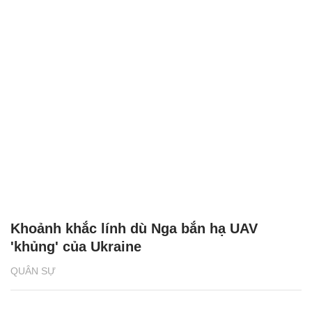
Khoảnh khắc lính dù Nga bắn hạ UAV
'khủng' của Ukraine
QUÂN SỰ