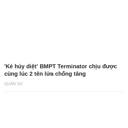
'Kẻ hủy diệt' BMPT Terminator chịu được
cùng lúc 2 tên lửa chống tăng
QUÂN SỰ