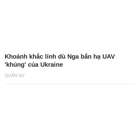
Khoảnh khắc lính dù Nga bắn hạ UAV
'khủng' của Ukraine
QUÂN SỰ