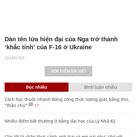
Dàn tên lửa hiện đại của Nga trở thành
‘khắc tinh’ của F-16 ở Ukraine
QUÂN SỰ
XEM THÊM BÀI VIẾT
Đọc nhiều
Bình luận nhiều
Cách học thuộc nhanh Bảng công thức lượng giác bằng thơ,
"thần chú"
17
Nhiều điểm bất thường ở bằng đại học của Lý Nhã Kỳ
Clip lột tả chân thực cảnh anh trai và em gái như 'chó với