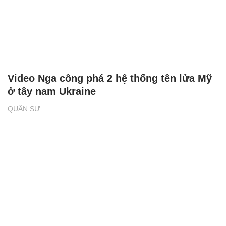
Video Nga công phá 2 hệ thống tên lửa Mỹ
ở tây nam Ukraine
QUÂN SỰ