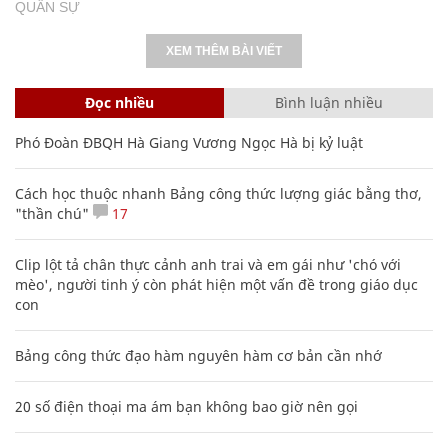
QUÂN SỰ
XEM THÊM BÀI VIẾT
Đọc nhiều
Bình luận nhiều
Phó Đoàn ĐBQH Hà Giang Vương Ngọc Hà bị kỷ luật
Cách học thuộc nhanh Bảng công thức lượng giác bằng thơ,
"thần chú"
17
Clip lột tả chân thực cảnh anh trai và em gái như 'chó với
mèo', người tinh ý còn phát hiện một vấn đề trong giáo dục
con
Bảng công thức đạo hàm nguyên hàm cơ bản cần nhớ
20 số điện thoại ma ám bạn không bao giờ nên gọi