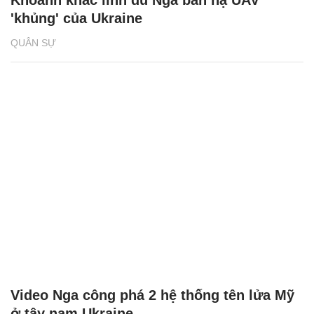
Khoảnh khắc lính dù Nga bắn hạ UAV
'khủng' của Ukraine
QUÂN SỰ
Video Nga công phá 2 hệ thống tên lửa Mỹ
ở tây nam Ukraine