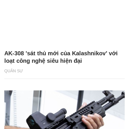
AK-308 'sát thủ mới của Kalashnikov’ với
loạt công nghệ siêu hiện đại
QUÂN SỰ