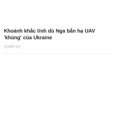
Khoảnh khắc lính dù Nga bắn hạ UAV
'khủng' của Ukraine
QUÂN SỰ