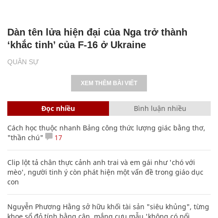
Dàn tên lửa hiện đại của Nga trở thành
‘khắc tinh’ của F-16 ở Ukraine
QUÂN SỰ
XEM THÊM BÀI VIẾT
Đọc nhiều
Bình luận nhiều
Cách học thuộc nhanh Bảng công thức lượng giác bằng thơ,
"thần chú"
17
Clip lột tả chân thực cảnh anh trai và em gái như 'chó với
mèo', người tinh ý còn phát hiện một vấn đề trong giáo dục
con
Nguyễn Phương Hằng sở hữu khối tài sản "siêu khủng", từng
khoe sổ đỏ tính bằng cân, mắng cựu mẫu 'không có nổi