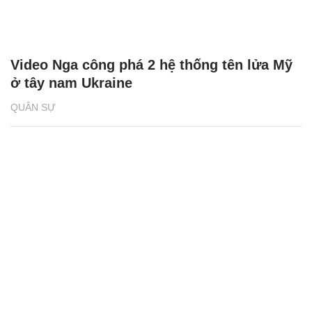
Video Nga công phá 2 hệ thống tên lửa Mỹ
ở tây nam Ukraine
QUÂN SỰ