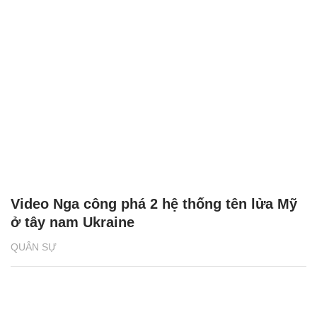
Video Nga công phá 2 hệ thống tên lửa Mỹ
ở tây nam Ukraine
QUÂN SỰ