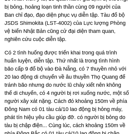
bị bỏng, hoảng loạn tinh thần cùng 09 người của
Ban chỉ đạo, đạo diện phục vụ diễn tập. Tàu đổ bộ
JSDS Shimokita (LST-4002) của Lực lượng Phòng
vệ biển Nhật Bản cũng cử đại diện tham quan,
nghiên cứu cuộc diễn tập.
Có 2 tình huống được triển khai trong quá trình
huấn luyện, diễn tập. Thứ nhất là trong tình hình
bão cấp 9 đổ bộ vào Đà Nẵng, có 7 thuyền nhỏ với
20 lao động di chuyển về âu thuyền Thọ Quang để
tránh bão nhưng do nước lũ chảy xiết nên không
thể di chuyển, có 4 người bị rơi xuống nước, một số
người xây xát nặng. Cách đó khoảng 150m về phía
Đông Nam có 01 tàu cá/10 lao động bị hỏng máy,
phát tín hiệu yêu cầu giúp đỡ. có người bị bỏng do
tàu bị chập điện... Cùng lúc, cách khoảng 150m về
phía Đông Bắc có 01 tàu cá/10 lao động bị chập