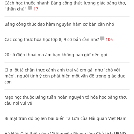
Cách học thuộc nhanh Bảng công thức lượng giác bằng thơ,
"thần chú"
17
Bảng công thức đạo hàm nguyên hàm cơ bản cần nhớ
Các công thức hóa học lớp 8, 9 cơ bản cần nhớ
106
20 số điện thoại ma ám bạn không bao giờ nên gọi
Clip lột tả chân thực cảnh anh trai và em gái như 'chó với
mèo', người tinh ý còn phát hiện một vấn đề trong giáo dục
con
Mẹo học thuộc Bảng tuần hoàn nguyên tố hóa học bằng thơ,
câu nói vui vẻ
Bí mật trận đổ bộ lên bãi biển Tà Lơn của Hải quân Việt Nam
Hà Nội: Giới thiệu ông Võ Nguyên Phong làm Chủ tịch UBND