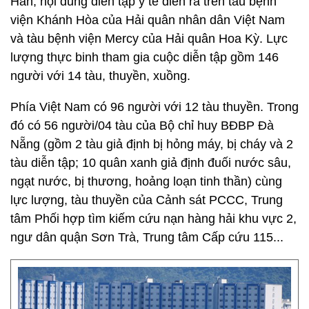
Hàn; nội dung diễn tập y tế diễn ra trên tàu bệnh
viện Khánh Hòa của Hải quân nhân dân Việt Nam
và tàu bệnh viện Mercy của Hải quân Hoa Kỳ. Lực
lượng thực binh tham gia cuộc diễn tập gồm 146
người với 14 tàu, thuyền, xuồng.
Phía Việt Nam có 96 người với 12 tàu thuyền. Trong
đó có 56 người/04 tàu của Bộ chỉ huy BĐBP Đà
Nẵng (gồm 2 tàu giả định bị hỏng máy, bị cháy và 2
tàu diễn tập; 10 quân xanh giả định đuối nước sâu,
ngạt nước, bị thương, hoảng loạn tinh thần) cùng
lực lượng, tàu thuyền của Cảnh sát PCCC, Trung
tâm Phối hợp tìm kiếm cứu nạn hàng hải khu vực 2,
ngư dân quận Sơn Trà, Trung tâm Cấp cứu 115...