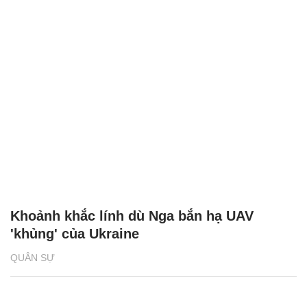
Khoảnh khắc lính dù Nga bắn hạ UAV
'khủng' của Ukraine
QUÂN SỰ