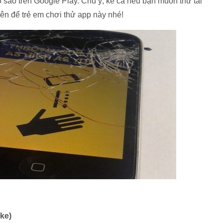
sao trên Google Play. Chú ý, kể cả nếu bạn muốn thử tài
ên để trẻ em chơi thử app này nhé!
ke)