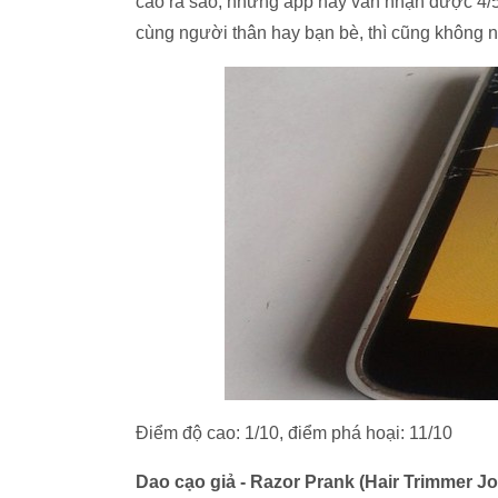
cao ra sao, nhưng app này vẫn nhận được 4/5 
cùng người thân hay bạn bè, thì cũng không n
Điểm độ cao: 1/10, điểm phá hoại: 11/10
Dao cạo giả - Razor Prank (Hair Trimmer Jo