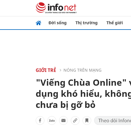
Đời sống
Thị trường
Thế giới
GIỚI TRẺ
NÓNG TRÊN MẠNG
"Viếng Chùa Online" 
dụng khó hiểu, không 
chưa bị gỡ bỏ