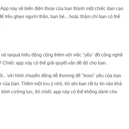
 App này sẽ biến điện thoại của bạn thành một chiếc dao cạo
 để trêu ghẹo người thân, bạn bè... hoặc thậm chí bạn có thể
.
nó lạiquá hiếu động cộng thêm với việc
"yêu" đồ công nghệ
 Chiếc app này có thể giải quyết vấn đề đó cho bạn.
uột... với hình chuyển động dễ thương để "boss" yêu của bạn
 của bạn. Thêm một lưu ý nhỏ, trừ phi bạn rất tự tin vào khả
ính cường lực, thì chiếc app này có thể không dành cho