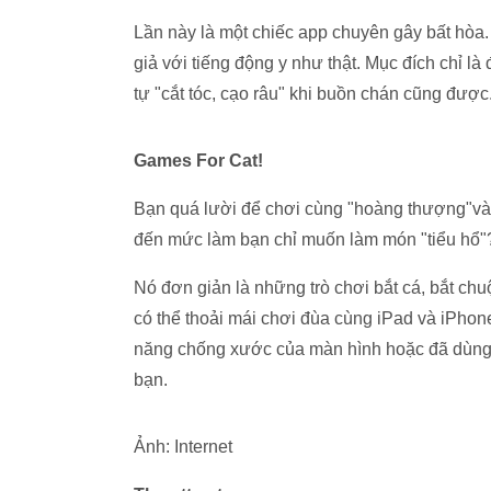
Lần này là một chiếc app chuyên gây bất hòa.
giả với tiếng động y như thật. Mục đích chỉ là
tự "cắt tóc, cạo râu" khi buồn chán cũng được
Games For Cat!
Bạn quá lười để chơi cùng "hoàng thượng"và 
đến mức làm bạn chỉ muốn làm món "tiểu hổ"?
Nó đơn giản là những trò chơi bắt cá, bắt ch
có thể thoải mái chơi đùa cùng iPad và iPhone
năng chống xước của màn hình hoặc đã dùng k
bạn.
Ảnh: Internet