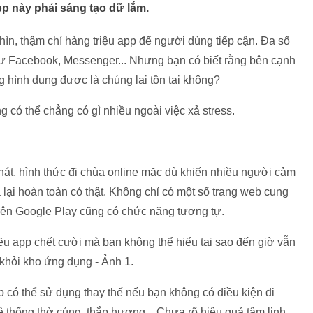
p này phải sáng tạo dữ lắm.
hìn, thậm chí hàng triệu app để người dùng tiếp cận. Đa số
ư Facebook, Messenger... Nhưng bạn có biết rằng bên cạnh
 hình dung được là chúng lại tồn tại không?
 có thể chẳng có gì nhiều ngoài việc xả stress.
phát, hình thức đi chùa online mặc dù khiến nhiều người cảm
 lại hoàn toàn có thật. Không chỉ có một số trang web cung
trên Google Play cũng có chức năng tương tự.
p có thể sử dụng thay thế nếu bạn không có điều kiện đi
ệ thống thờ cúng, thắp hương... Chưa rõ hiệu quả tâm linh