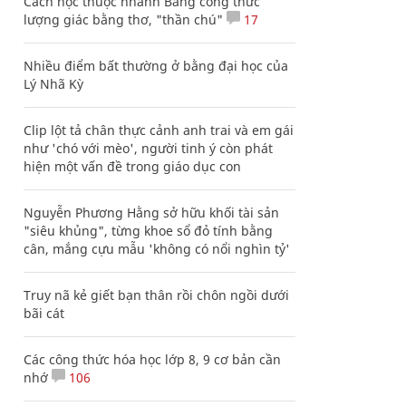
Cách học thuộc nhanh Bảng công thức
lượng giác bằng thơ, "thần chú"
17
Nhiều điểm bất thường ở bằng đại học của
Lý Nhã Kỳ
Clip lột tả chân thực cảnh anh trai và em gái
như 'chó với mèo', người tinh ý còn phát
hiện một vấn đề trong giáo dục con
Nguyễn Phương Hằng sở hữu khối tài sản
"siêu khủng", từng khoe sổ đỏ tính bằng
cân, mắng cựu mẫu 'không có nổi nghìn tỷ'
Truy nã kẻ giết bạn thân rồi chôn ngồi dưới
bãi cát
Các công thức hóa học lớp 8, 9 cơ bản cần
nhớ
106