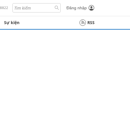
18822
Đăng nhập
Sự kiện
RSS