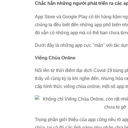
Chắc hẳn những người phát triển ra các ap
App Store và Google Play có tới hàng trăm ng
chúng ta đều biết đến những app phổ biến nh
đó vẫn có những app mà có thể bạn chưa từng
Dưới đây là những app cực "mặn" với tác dụng
Viếng Chùa Online
Nổi lên từ thời điểm đại dịch Covid-19 bùng 
thấy vô cùng kỳ lạ khi nghe đến, nhưng hóa ra
cấp hình thức viếng chùa online, một số app 
Trong phần giới thiệu của app cũng nêu rõ ap
chùa, lại có đủ các tính năng như phân chia h