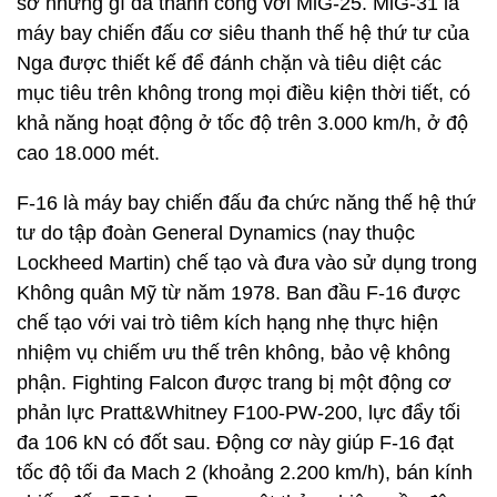
sở những gì đã thành công với MiG-25. MiG-31 là
máy bay chiến đấu cơ siêu thanh thế hệ thứ tư của
Nga được thiết kế để đánh chặn và tiêu diệt các
mục tiêu trên không trong mọi điều kiện thời tiết, có
khả năng hoạt động ở tốc độ trên 3.000 km/h, ở độ
cao 18.000 mét.
F-16 là máy bay chiến đấu đa chức năng thế hệ thứ
tư do tập đoàn General Dynamics (nay thuộc
Lockheed Martin) chế tạo và đưa vào sử dụng trong
Không quân Mỹ từ năm 1978. Ban đầu F-16 được
chế tạo với vai trò tiêm kích hạng nhẹ thực hiện
nhiệm vụ chiếm ưu thế trên không, bảo vệ không
phận. Fighting Falcon được trang bị một động cơ
phản lực Pratt&Whitney F100-PW-200, lực đẩy tối
đa 106 kN có đốt sau. Động cơ này giúp F-16 đạt
tốc độ tối đa Mach 2 (khoảng 2.200 km/h), bán kính