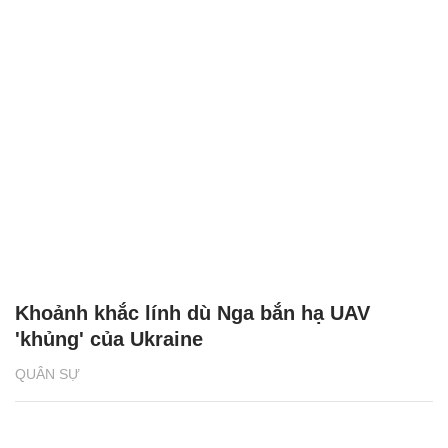
Khoảnh khắc lính dù Nga bắn hạ UAV
'khủng' của Ukraine
QUÂN SỰ