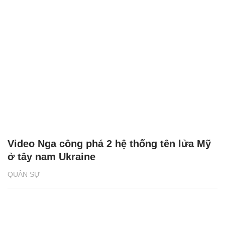
Video Nga công phá 2 hệ thống tên lửa Mỹ
ở tây nam Ukraine
QUÂN SỰ