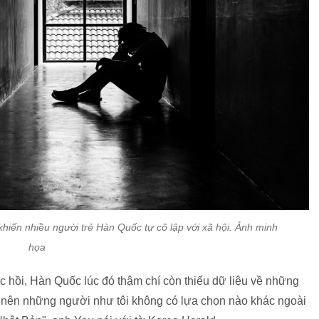
khiến nhiều người trẻ Hàn Quốc tự cô lập với xã hội. Ảnh minh
họa
c hồi, Hàn Quốc lúc đó thậm chí còn thiếu dữ liệu về những
u, nên những người như tôi không có lựa chọn nào khác ngoài