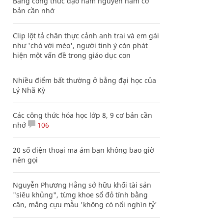
Bảng công thức đạo hàm nguyên hàm cơ
bản cần nhớ
Clip lột tả chân thực cảnh anh trai và em gái
như 'chó với mèo', người tinh ý còn phát
hiện một vấn đề trong giáo dục con
Nhiều điểm bất thường ở bằng đại học của
Lý Nhã Kỳ
Các công thức hóa học lớp 8, 9 cơ bản cần
nhớ
106
20 số điện thoại ma ám bạn không bao giờ
nên gọi
Nguyễn Phương Hằng sở hữu khối tài sản
"siêu khủng", từng khoe sổ đỏ tính bằng
cân, mắng cựu mẫu 'không có nổi nghìn tỷ'