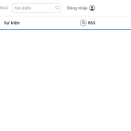
18822
Đăng nhập
Sự kiện
RSS