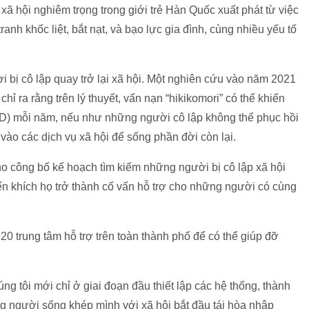
 xã hội nghiêm trọng trong giới trẻ Hàn Quốc xuất phát từ việc
tranh khốc liệt, bắt nạt, và bạo lực gia đình, cùng nhiều yếu tố
bị cô lập quay trở lại xã hội. Một nghiên cứu vào năm 2021
ỉ ra rằng trên lý thuyết, vấn nạn “hikikomori” có thể khiến
USD) mỗi năm, nếu như những người cô lập không thể phục hồi
vào các dịch vụ xã hội để sống phần đời còn lại.
o công bố kế hoạch tìm kiếm những người bị cô lập xã hội
yến khích họ trở thành cố vấn hỗ trợ cho những người có cùng
20 trung tâm hỗ trợ trên toàn thành phố để có thể giúp đỡ
g tôi mới chỉ ở giai đoạn đầu thiết lập các hệ thống, thành
g người sống khép mình với xã hội bắt đầu tái hòa nhập