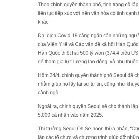
Theo chính quyền thành phố, tình trạng cô lập
liên tục tiếp xúc với nền văn hóa có tính cạnh 
khác.
Đại dịch Covid-19 càng ngăn cản những người 
của Viện Y tế và Các vấn đề xã hội Hàn Quốc ch
Hàn Quốc thiệt hại 500 tỷ won (374,4 triệu 
để tham gia lực lượng lao động, và phụ thuộc 
Hôm 24/4, chính quyền thành phố Seoul đã ch
nhằm giúp họ lấy lại sự tự tin, cũng như khu
cảnh ngộ.
Ngoài ra, chính quyền Seoul sẽ cho thành lập 
5.000 cá nhân vào năm 2025.
Thị trưởng Seoul Oh Se-hoon thừa nhận, “Chún
lập các tổ chức và chương trình giúp đỡ nhữn