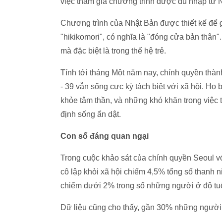
việc tham gia chương trình được du nhập từ N
Chương trình của Nhật Bản được thiết kế để gi
"hikikomori", có nghĩa là "đóng cửa bản thân
mà đặc biệt là trong thế hệ trẻ.
Tính tới tháng Một năm nay, chính quyền thành
- 39 vẫn sống cực kỳ tách biệt với xã hội. Họ
khỏe tâm thần, và những khó khăn trong việc 
định sống ẩn dật.
Con số đáng quan ngại
Trong cuộc khảo sát của chính quyền Seoul vớ
cô lập khỏi xã hội chiếm 4,5% tổng số thanh 
chiếm dưới 2% trong số những người ở độ tuổ
Dữ liệu cũng cho thấy, gần 30% những người b