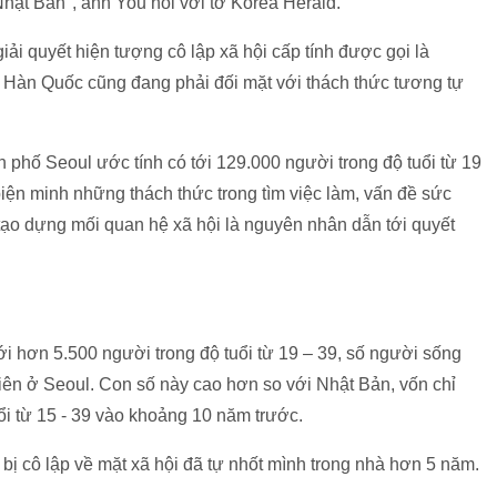
hật Bản", anh You nói với tờ Korea Herald.
ải quyết hiện tượng cô lập xã hội cấp tính được gọi là
". Hàn Quốc cũng đang phải đối mặt với thách thức tương tự
 phố Seoul ước tính có tới 129.000 người trong độ tuổi từ 19
 biện minh những thách thức trong tìm việc làm, vấn đề sức
tạo dựng mối quan hệ xã hội là nguyên nhân dẫn tới quyết
i hơn 5.500 người trong độ tuổi từ 19 – 39, số người sống
niên ở Seoul. Con số này cao hơn so với Nhật Bản, vốn chỉ
i từ 15 - 39 vào khoảng 10 năm trước.
ị cô lập về mặt xã hội đã tự nhốt mình trong nhà hơn 5 năm.