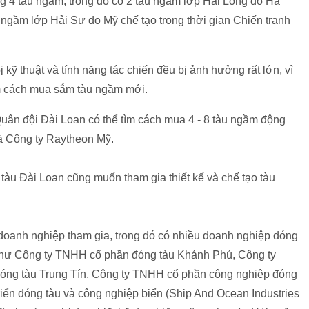
g 4 tàu ngầm, trong đó có 2 tàu ngầm lớp Hải Long do Hà
 ngầm lớp Hải Sư do Mỹ chế tạo trong thời gian Chiến tranh
 kỹ thuật và tính năng tác chiến đều bị ảnh hưởng rất lớn, vì
ìm cách mua sắm tàu ngầm mới.
ân đội Đài Loan có thể tìm cách mua 4 - 8 tàu ngầm động
à Công ty Raytheon Mỹ.
tàu Đài Loan cũng muốn tham gia thiết kế và chế tạo tàu
0 doanh nghiệp tham gia, trong đó có nhiều doanh nghiệp đóng
như Công ty TNHH cổ phần đóng tàu Khánh Phú, Công ty
óng tàu Trung Tín, Công ty TNHH cổ phần công nghiệp đóng
iển đóng tàu và công nghiệp biển (Ship And Ocean Industries