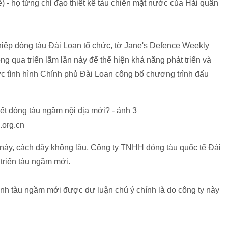
ế) - họ từng chỉ đạo thiết kế tàu chiến mặt nước của Hải quân
iệp đóng tàu Đài Loan tổ chức, tờ Jane's Defence Weekly
g qua triển lãm lần này để thể hiện khả năng phát triển và
c tình hình Chính phủ Đài Loan công bố chương trình đấu
.org.cn
này, cách đây không lâu, Công ty TNHH đóng tàu quốc tế Đài
 triển tàu ngầm mới.
ình tàu ngầm mới được dư luận chú ý chính là do công ty này