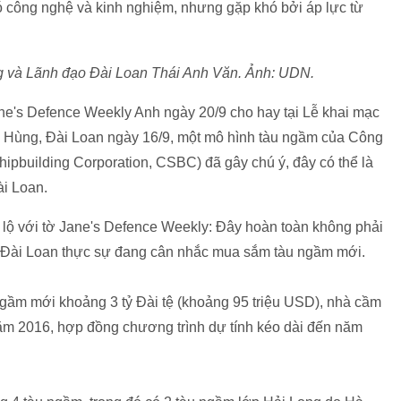
 công nghệ và kinh nghiệm, nhưng gặp khó bởi áp lực từ
 và Lãnh đạo Đài Loan Thái Anh Văn. Ảnh: UDN.
e's Defence Weekly Anh ngày 20/9 cho hay tại Lễ khai mạc
o Hùng, Đài Loan ngày 16/9, một mô hình tàu ngầm của Công
ipbuilding Corporation, CSBC) đã gây chú ý, đây có thể là
i Loan.
 lộ với tờ Jane's Defence Weekly: Đây hoàn toàn không phải
ng Đài Loan thực sự đang cân nhắc mua sắm tàu ngầm mới.
àu ngầm mới khoảng 3 tỷ Đài tệ (khoảng 95 triệu USD), nhà cầm
ăm 2016, hợp đồng chương trình dự tính kéo dài đến năm