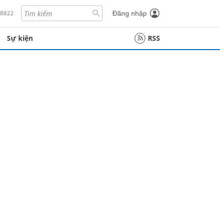
18822
Đăng nhập
Sự kiện
RSS