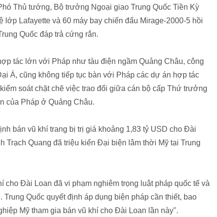
u Phó Thủ tướng, Bộ trưởng Ngoại giao Trung Quốc Tiền Kỳ
ệ lớp Lafayette và 60 máy bay chiến đấu Mirage-2000-5 hồi
Trung Quốc đáp trả cứng rắn.
 hợp tác lớn với Pháp như tàu điện ngầm Quảng Châu, công
Đại Á, cũng không tiếp tục bàn với Pháp các dự án hợp tác
 kiểm soát chặt chẽ việc trao đổi giữa cán bộ cấp Thứ trưởng
uán của Pháp ở Quảng Châu.
h bán vũ khí trang bị trị giá khoảng 1,83 tỷ USD cho Đài
 Trạch Quang đã triệu kiến Đại biện lâm thời Mỹ tại Trung
í cho Đài Loan đã vi phạm nghiêm trọng luật pháp quốc tế và
.. Trung Quốc quyết định áp dụng biện pháp cần thiết, bao
ghiệp Mỹ tham gia bán vũ khí cho Đài Loan lần này".