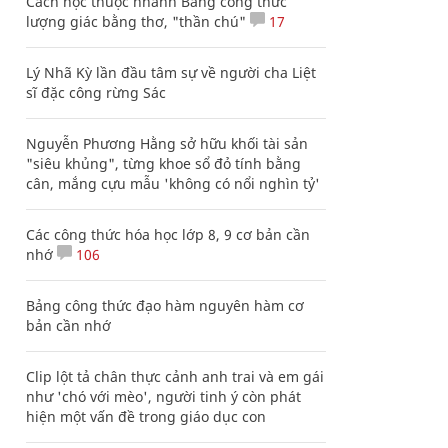
Cách học thuộc nhanh Bảng công thức
lượng giác bằng thơ, "thần chú"
17
Lý Nhã Kỳ lần đầu tâm sự về người cha Liệt
sĩ đặc công rừng Sác
Nguyễn Phương Hằng sở hữu khối tài sản
"siêu khủng", từng khoe sổ đỏ tính bằng
cân, mắng cựu mẫu 'không có nổi nghìn tỷ'
Các công thức hóa học lớp 8, 9 cơ bản cần
nhớ
106
Bảng công thức đạo hàm nguyên hàm cơ
bản cần nhớ
Clip lột tả chân thực cảnh anh trai và em gái
như 'chó với mèo', người tinh ý còn phát
hiện một vấn đề trong giáo dục con