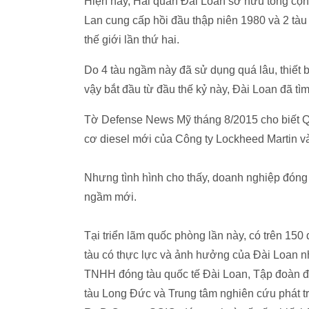
Hiện nay, Hải quân Đài Loan sở hữu tổng cộn
Lan cung cấp hồi đầu thập niên 1980 và 2 tàu
thế giới lần thứ hai.
Do 4 tàu ngầm này đã sử dụng quá lâu, thiết bị
vậy bắt đầu từ đầu thế kỷ này, Đài Loan đã t
Tờ Defense News Mỹ tháng 8/2015 cho biết Qu
cơ diesel mới của Công ty Lockheed Martin v
Nhưng tình hình cho thấy, doanh nghiệp đóng 
ngầm mới.
Tại triển lãm quốc phòng lần này, có trên 15
tàu có thực lực và ảnh hưởng của Đài Loan 
TNHH đóng tàu quốc tế Đài Loan, Tập đoàn đ
tàu Long Đức và Trung tâm nghiên cứu phát tr