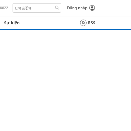
18822
Đăng nhập
Sự kiện
RSS