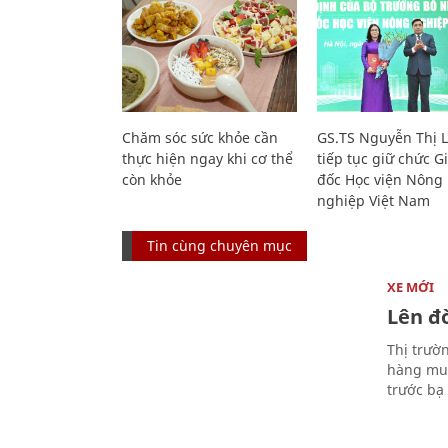
Chăm sóc sức khỏe cần
GS.TS Nguyễn Thị 
thực hiện ngay khi cơ thể
tiếp tục giữ chức 
còn khỏe
đốc Học viện Nông
nghiệp Việt Nam
Tin cùng chuyên mục
XE MỚI
Lên đờ
Thị trườ
hàng muố
trước bạ