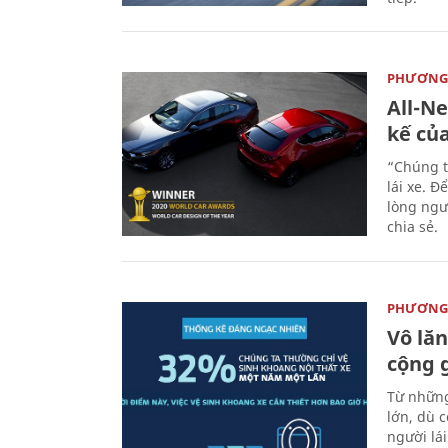
PHƯƠNG 
All-N
kế củ
“Chúng t
lái xe. Đ
lòng ngư
chia sẻ.
PHƯƠNG 
Vô lăn
cộng 
Từ những
lớn, dù c
người lá