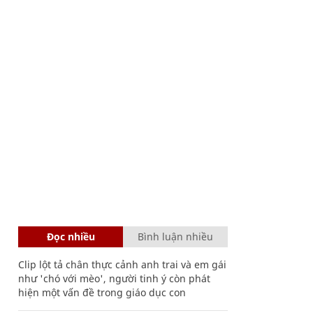
Đọc nhiều
Bình luận nhiều
Clip lột tả chân thực cảnh anh trai và em gái
như 'chó với mèo', người tinh ý còn phát
hiện một vấn đề trong giáo dục con