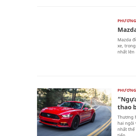
PHƯƠNG 
Mazda
Mazda đồ
xe, tron
nhất lên
PHƯƠNG 
“Ngựa
thao 
Thương h
hai ngôi
nhất thế
tiếp.