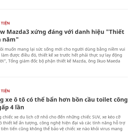
TIỆN
ew Mazda3 xứng đáng với danh hiệu "Thiết
a năm"
ôi muốn mang lại sức sống mới cho người dùng bằng niềm vui
ể làm được điều đó, thiết kế xe trước hết phải thực sự lay động
ời”, Tổng giám đốc bộ phận thiết kế Mazda, ông Ikuo Maeda
TIỆN
g xe ô tô có thể bẩn hơn bồn cầu toilet công
gấp 4 lần
 chiếc xe du lịch cỡ nhỏ cho đến những chiếc SUV, xe kéo cỡ
ó thiết kế ấn tượng, công nghệ hiện đại và các tính năng hỗ trợ
i tiên tiến cũng không thể bảo vệ chiếc xe nào khỏi virus mang