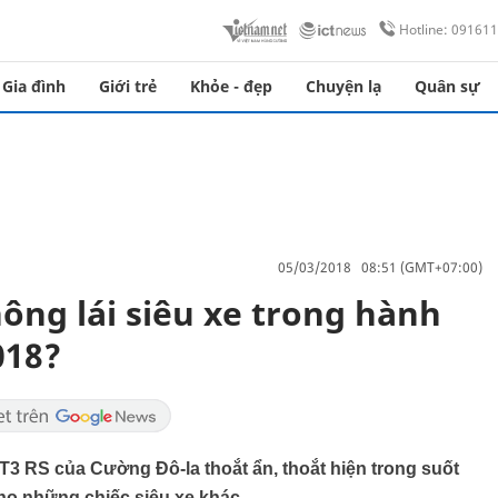
Hotline: 09161
Gia đình
Giới trẻ
Khỏe - đẹp
Chuyện lạ
Quân sự
05/03/2018 08:51 (GMT+07:00)
ông lái siêu xe trong hành
018?
 GT3 RS của Cường Đô-la thoắt ẩn, thoắt hiện trong suốt
cho những chiếc siêu xe khác.