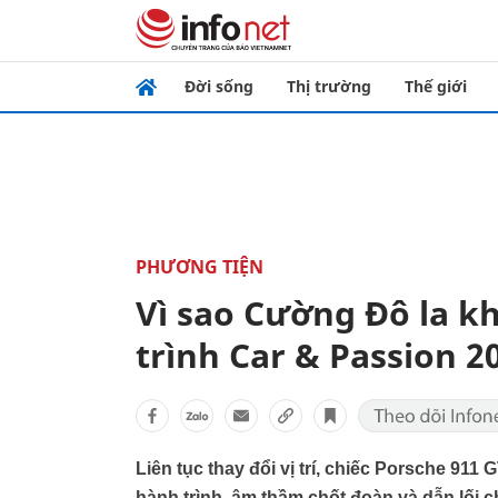
Đời sống
Thị trường
Thế giới
PHƯƠNG TIỆN
Vì sao Cường Đô la kh
trình Car & Passion 2
Liên tục thay đổi vị trí, chiếc Porsche 911
hành trình, âm thầm chốt đoàn và dẫn lối 