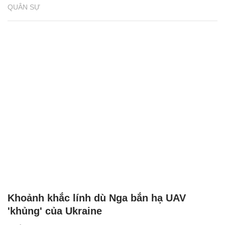
QUÂN SỰ
Khoảnh khắc lính dù Nga bắn hạ UAV
'khủng' của Ukraine