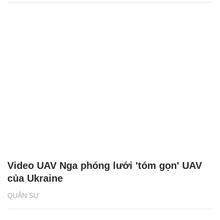
Video UAV Nga phóng lưới 'tóm gọn' UAV
của Ukraine
QUÂN SỰ