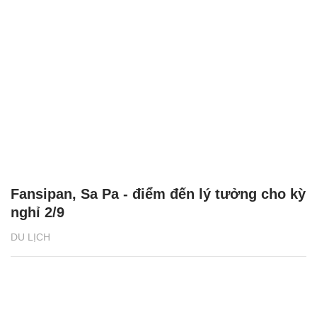
Fansipan, Sa Pa - điểm đến lý tưởng cho kỳ
nghỉ 2/9
DU LỊCH