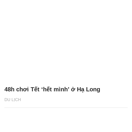
48h chơi Tết ‘hết mình’ ở Hạ Long
DU LỊCH