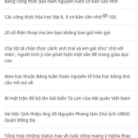
Bảng công thức đạo hàm nguyên hàm cơ bản cần nhớ
Các công thức hóa học lớp 8, 9 cơ bản cần nhớ
106
20 số điện thoại ma ám bạn không bao giờ nên gọi
Clip lột tả chân thực cảnh anh trai và em gái như 'chó với
mèo', người tinh ý còn phát hiện một vấn đề trong giáo dục
con
Mẹo học thuộc Bảng tuần hoàn nguyên tố hóa học bằng thơ,
câu nói vui vẻ
Bí mật trận đổ bộ lên bãi biển Tà Lơn của Hải quân Việt Nam
Hà Nội: Giới thiệu ông Võ Nguyên Phong làm Chủ tịch UBND
Quận Đống Đa
Tổng hợp những status hay về cuộc sống mang ý nghĩa thay