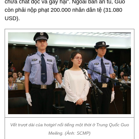
chứa chất độc và gây hại”. Ngoài bản án tù, Guo
còn phải nộp phạt 200.000 nhân dân tệ (31.080
USD).
Vết trượt dài của hotgirl nổi tiếng một thời ở Trung Quốc Guo
Meiling. (Ảnh: SCMP)