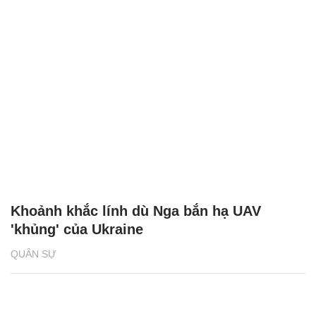
Khoảnh khắc lính dù Nga bắn hạ UAV
'khủng' của Ukraine
QUÂN SỰ