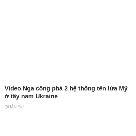
Video Nga công phá 2 hệ thống tên lửa Mỹ
ở tây nam Ukraine
QUÂN SỰ