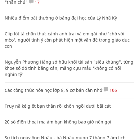
"thần chú"
17
Nhiều điểm bất thường ở bằng đại học của Lý Nhã Kỳ
Clip lột tả chân thực cảnh anh trai và em gái như 'chó với
mèo', người tinh ý còn phát hiện một vấn đề trong giáo dục
con
Nguyễn Phương Hằng sở hữu khối tài sản "siêu khủng", từng
khoe sổ đỏ tính bằng cân, mắng cựu mẫu 'không có nổi
nghìn tỷ'
Các công thức hóa học lớp 8, 9 cơ bản cần nhớ
106
Truy nã kẻ giết bạn thân rồi chôn ngồi dưới bãi cát
20 số điện thoại ma ám bạn không bao giờ nên gọi
Sự tích ngày ông Ngâu - bà Ngâu mùng 7 tháng 7 âm lịch