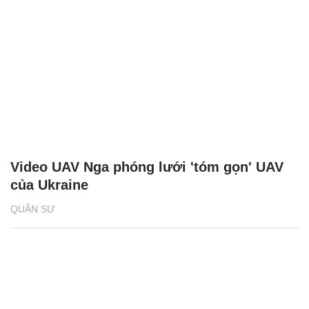
Video UAV Nga phóng lưới 'tóm gọn' UAV
của Ukraine
QUÂN SỰ