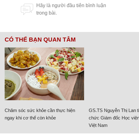
CÓ THỂ BẠN QUAN TÂM
Chăm sóc sức khỏe cần thực hiện
GS.TS Nguyễn Thị Lan ti
ngay khi cơ thể còn khỏe
chức Giám đốc Học viện
Việt Nam