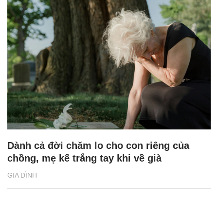
Vợ bị chỉ trích "không biết đẻ", chàng trai ngay lập
tức có hành động gây tranh cãi
CÓ THỂ BẠN QUAN TÂM