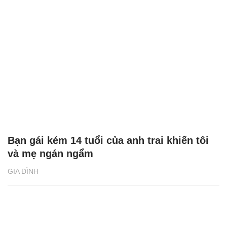
Mẹ chồng đi 1.200km về nhà thông gia đón
cháu, con dâu bật khóc vì cảm động
GIA ĐÌNH