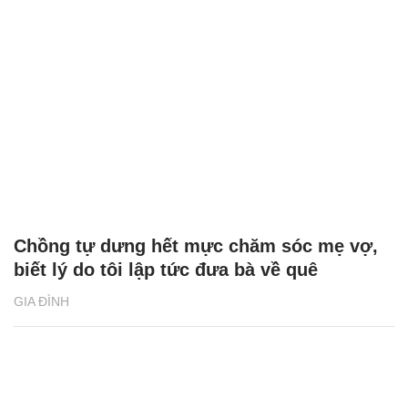
Em bán mảnh đất vườn, anh trai chở mẹ
đến đòi 200 triệu dưỡng già
GIA ĐÌNH