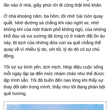
Khoảng sân bình yên mỗi buổi chiều, tôi ngồi đợi
ba mẹ làm về.
Tôi trải qua 10 năm sống trên đất khách và đến bây
giờ, tôi là khách trọ trên quê hương mình. Ba nói
với tôi rất nhiều về cơ hội lập nghiệp tại quê nhà,