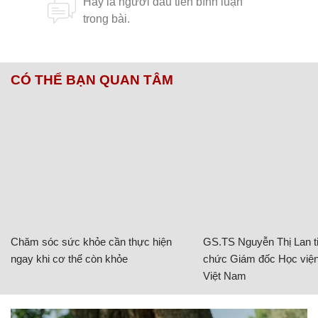
Hôm nay tôi trở lại Sài Gòn, hành trang chỉ vài bộ
quần áo lúc mang về, tuyệt nhiên không có bánh
mứt tết như mọi năm.
Tôi lẩn trốn ánh mắt thở than của ba mẹ, né đi
những lời hỏi han rằng lần tiếp theo tôi trở về là khi
nào? Thật lòng, tôi chưa biết ngày nào sẽ về lại nhà
mình, ngoại trừ tết. Còn chuyện xa xôi hơn, tôi chỉ
biết nói lời xin lỗi ba mẹ, có lẽ, câu trả lời là điều
không nên nói ra.
Theo phunuonline.com.vn
Người yêu phụ bạc đi cưới tiểu thư nhà giàu, tôi
tặng cho họ "món quà" ngày trọng đại
Dù bận rộn đến đâu, cha mẹ cũng không nên cho
trẻ ăn những thực phẩm này vào buổi sáng