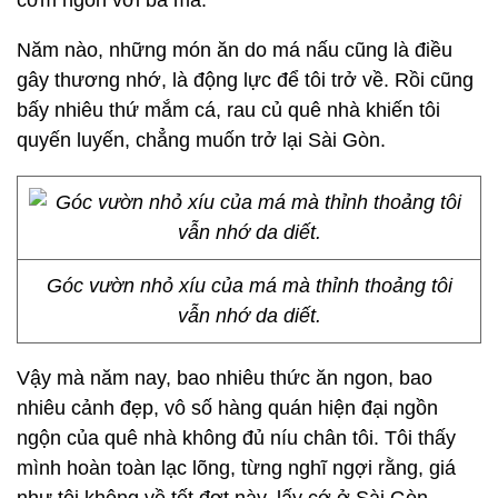
cơm ngon với ba má.
Năm nào, những món ăn do má nấu cũng là điều
gây thương nhớ, là động lực để tôi trở về. Rồi cũng
bấy nhiêu thứ mắm cá, rau củ quê nhà khiến tôi
quyến luyến, chẳng muốn trở lại Sài Gòn.
Góc vườn nhỏ xíu của má mà thỉnh thoảng tôi
vẫn nhớ da diết.
Vậy mà năm nay, bao nhiêu thức ăn ngon, bao
nhiêu cảnh đẹp, vô số hàng quán hiện đại ngồn
ngộn của quê nhà không đủ níu chân tôi. Tôi thấy
mình hoàn toàn lạc lõng, từng nghĩ ngợi rằng, giá