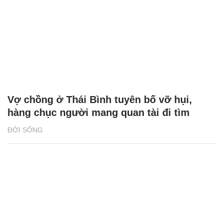
Xin về ăn Tết nhà ngoại, nàng dâu bật khóc
nghe bố chồng nói 6 câu
CHUYỆN NHÀ