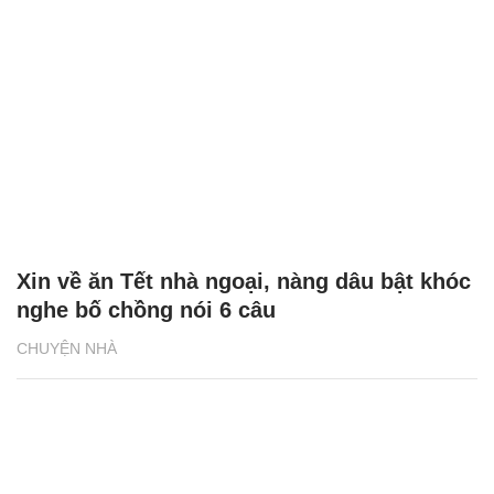
Chồng tự dưng hết mực chăm sóc mẹ vợ,
biết lý do tôi lập tức đưa bà về quê
GIA ĐÌNH