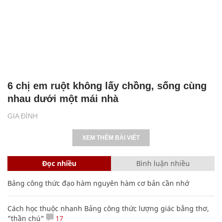
Chồng ngoại tình, bỏ đi theo bồ, sau 2 năm
bỗng trở về cầu xin tôi tha thứ
GIA ĐÌNH