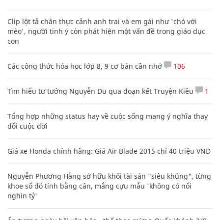
Vợ chồng ở Thái Bình tuyên bố vỡ hụi,
hàng chục người mang quan tài đi tìm
ĐỜI SỐNG
6 chị em ruột không lấy chồng, sống cùng