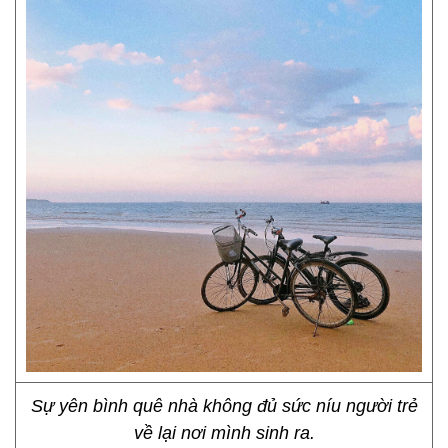
hoặc nếu tôi sợ vất vả bươn chải ở Sài Gòn thì tìm
một công việc nhàn hạ, cưới một tấm chồng ở quê.
“Ước mơ càng lớn thì càng vất vả, thôi thì về quê
mình đi con”, ba nói.
Dù không thúc ép nhưng tôi thấy trong mắt ba, ông
ao ước các con của ông có người trở về quê sinh
sống để nhà cửa bớt cảnh quạnh quẽ, nhà có hơi
người, mà nói đúng ra là để ông không "mồ côi con"
dù đã sinh thành 4 đứa. Tôi hiểu và thương ba nên
lần nào ở nhà, giây phút rời đi cũng thật khó khăn.
Ở nhà khoảng năm, ba hôm, tôi nhớ Sài Gòn quay
quắt. Nhớ đường sá chẳng khi nào ngớt xe, nhớ
không khí của một thành phố không ngủ, của những
khổ đau và vui sướng đã từng có ở mảnh đất ồn ào
này. Bi kịch của những đứa con xa quê chẳng thể