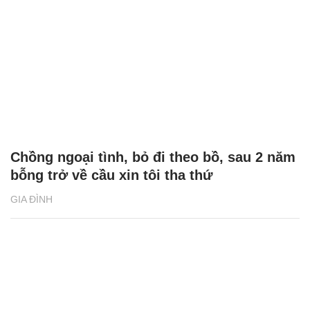
Mở phong bì thưởng Tết của chồng, vợ
sững sờ thấy dòng chữ phía trên
GIA ĐÌNH