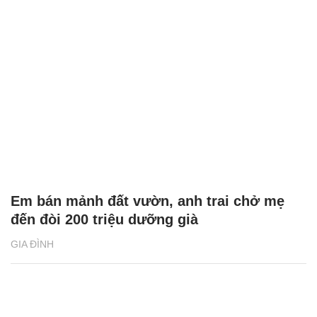
Dành cả đời chăm lo cho con riêng của
chồng, mẹ kế trắng tay khi về già
GIA ĐÌNH