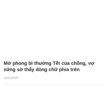
Bạn gái kém 14 tuổi của anh trai khiến tôi
và mẹ ngán ngẩm
GIA ĐÌNH