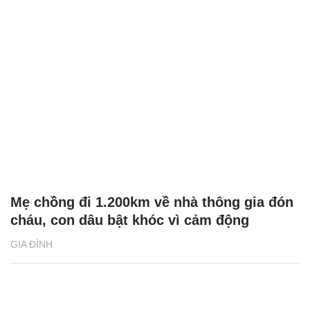
Chăm sóc sức khỏe cần thực hiện
GS.TS Nguyễn Thị Lan ti
ngay khi cơ thể còn khỏe
chức Giám đốc Học viện
Việt Nam