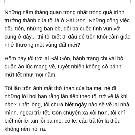
quay về vì nhiều lý do, với tôi, lý do đó có sự chủ
động.
Tôi sợ sự bình yên, tịch mịch. Nhịp điệu cuộc sống
mỗi ngày lặp lại đến mức nhàm chán như thể được
lập trình sẵn. Tôi đã buồn đến nao lòng khi thấy sự
thay đổi bên trong mình, thấy như tôi đang phản bội
quê hương.