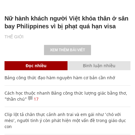
Nữ hành khách người Việt khỏa thân ở sân
bay Philippines vì bị phạt quá hạn visa
THẾ GIỚI
XEM THÊM BÀI VIẾT
Đọc nhiều
Bình luận nhiều
Bảng công thức đạo hàm nguyên hàm cơ bản cần nhớ
Cách học thuộc nhanh Bảng công thức lượng giác bằng thơ,
"thần chú"
17
Clip lột tả chân thực cảnh anh trai và em gái như 'chó với
mèo', người tinh ý còn phát hiện một vấn đề trong giáo dục
con