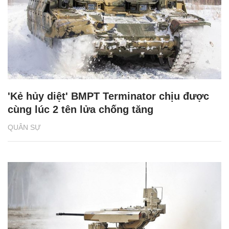
'Kẻ hủy diệt' BMPT Terminator chịu được
cùng lúc 2 tên lửa chống tăng
QUÂN SỰ