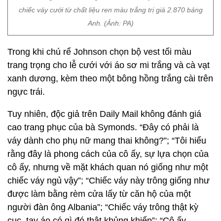
chiếc váy cưới từ chất liệu ren màu trắng trị giá 2.870 bảng
Anh. (Ảnh: PA)
Trong khi chú rể Johnson chọn bộ vest tối màu
trang trọng cho lễ cưới với áo sơ mi trắng và cà vạt
xanh dương, kèm theo một bông hồng trắng cài trên
ngực trái.
Tuy nhiên, độc giả trên Daily Mail không đánh giá
cao trang phục của bà Symonds. “Đây có phải là
váy dành cho phụ nữ mang thai không?”; “Tôi hiểu
rằng đây là phong cách của cô ấy, sự lựa chọn của
cô ấy, nhưng về mặt khách quan nó giống như một
chiếc váy ngủ vậy”; “Chiếc váy này trông giống như
được làm bằng rèm cửa lấy từ căn hộ của một
người đàn ông Albania”; “Chiếc váy trông thật kỳ
cục, tay áo có gì đó thật khủng khiếp”; “Cô ấy