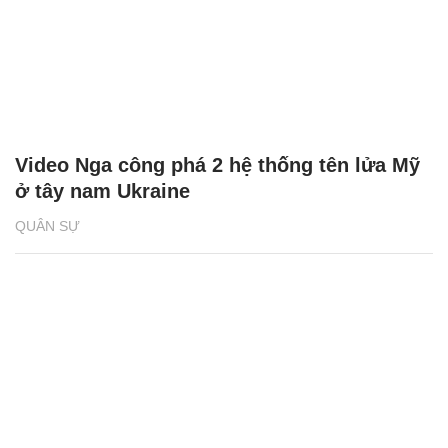
Video Nga công phá 2 hệ thống tên lửa Mỹ
ở tây nam Ukraine
QUÂN SỰ