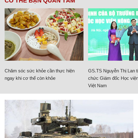
CÓ THỂ BẠN QUAN TÂM
Chăm sóc sức khỏe cần thực hiện
GS.TS Nguyễn Thị Lan ti
ngay khi cơ thể còn khỏe
chức Giám đốc Học viện
Việt Nam