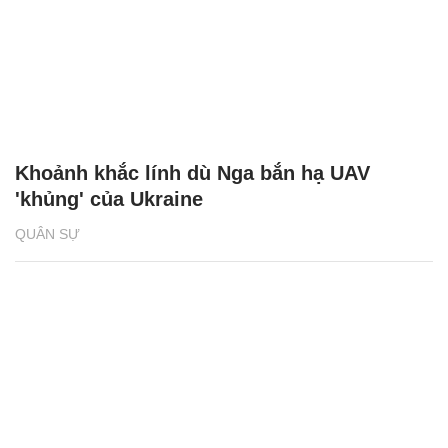
Khoảnh khắc lính dù Nga bắn hạ UAV
'khủng' của Ukraine
QUÂN SỰ