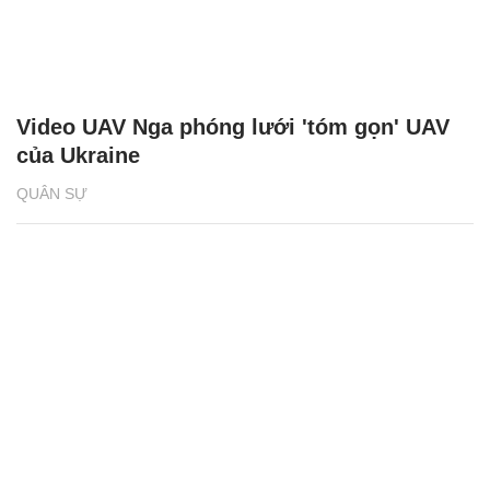
Video UAV Nga phóng lưới 'tóm gọn' UAV
của Ukraine
QUÂN SỰ