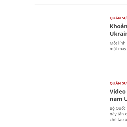
QUÂN S
Khoản
Ukrai
Một lính
một máy 
QUÂN S
Video
nam U
Bộ Quốc 
này tấn 
chế tạo 