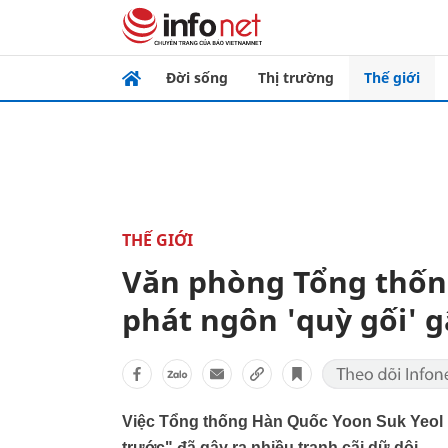
Đời sống
Thị trường
Thế giới
THẾ GIỚI
Văn phòng Tổng thống
phát ngôn 'quỳ gối' g
Việc Tổng thống Hàn Quốc Yoon Suk Yeol n
trước" đã gây ra nhiều tranh cãi dữ dội.