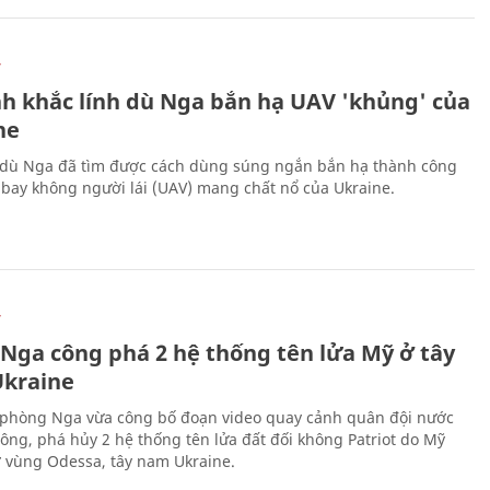
Ự
h khắc lính dù Nga bắn hạ UAV 'khủng' của
ne
 dù Nga đã tìm được cách dùng súng ngắn bắn hạ thành công
bay không người lái (UAV) mang chất nổ của Ukraine.
Ự
 Nga công phá 2 hệ thống tên lửa Mỹ ở tây
kraine
phòng Nga vừa công bố đoạn video quay cảnh quân đội nước
công, phá hủy 2 hệ thống tên lửa đất đối không Patriot do Mỹ
ở vùng Odessa, tây nam Ukraine.