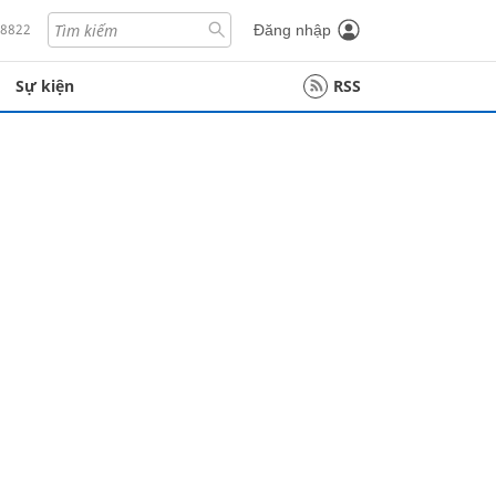
18822
Đăng nhập
Sự kiện
RSS