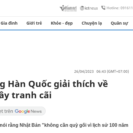
Hotline: 09161
Gia đình
Giới trẻ
Khỏe - đẹp
Chuyện lạ
Quân sự
26/04/2023 06:43 (GMT+07:00)
 Hàn Quốc giải thích về
ây tranh cãi
ói rằng Nhật Bản "không cần quỳ gối vì lịch sử 100 năm