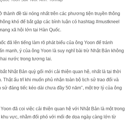
 thành đề tài nóng nhất trên các phương tiện truyền thông
không khó để bắt gặp các bình luận có hashtag #mustkneel
 mạng xã hội lớn tại Hàn Quốc.
c đã lên tiếng làm rõ phát biểu của ông Yoon để tránh
n mạnh, ý của ông Yoon là suy nghĩ bài trừ Nhật Bản không
hai nước trong tương lai.
ắt Nhật Bản quỳ gối mới cải thiện quan hệ, nhất là tại thời
 Thật ấu trĩ khi muốn phủ nhận toàn bộ lịch sử trao đổi và
ch sử đáng tiếc kéo dài chưa đầy 50 năm", một trợ lý của ông
Yoon đã coi việc cải thiện quan hệ với Nhật Bản là một trong
 khu vực, nhằm đối phó với mối đe dọa ngày càng lớn từ