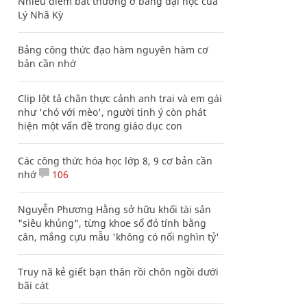
Nhiều điểm bất thường ở bằng đại học của
Lý Nhã Kỳ
Bảng công thức đạo hàm nguyên hàm cơ
bản cần nhớ
Clip lột tả chân thực cảnh anh trai và em gái
như 'chó với mèo', người tinh ý còn phát
hiện một vấn đề trong giáo dục con
Các công thức hóa học lớp 8, 9 cơ bản cần
nhớ
106
Nguyễn Phương Hằng sở hữu khối tài sản
"siêu khủng", từng khoe sổ đỏ tính bằng
cân, mắng cựu mẫu 'không có nổi nghìn tỷ'
Truy nã kẻ giết bạn thân rồi chôn ngồi dưới
bãi cát