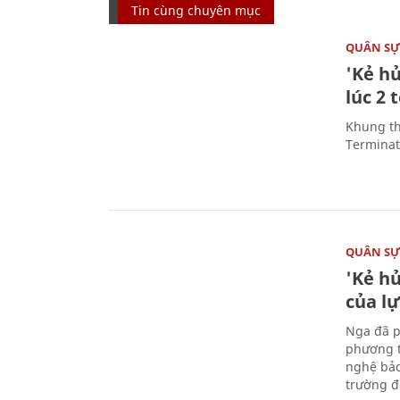
Tin cùng chuyên mục
QUÂN S
'Kẻ h
lúc 2 
Khung th
Terminato
QUÂN S
'Kẻ h
của l
Nga đã p
phương t
nghệ bảo
trường đô