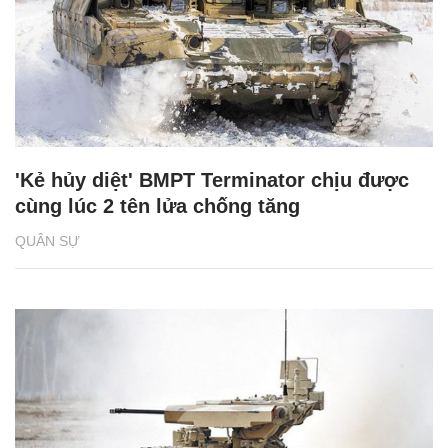
'Kẻ hủy diệt' BMPT Terminator chịu được
cùng lúc 2 tên lửa chống tăng
QUÂN SỰ