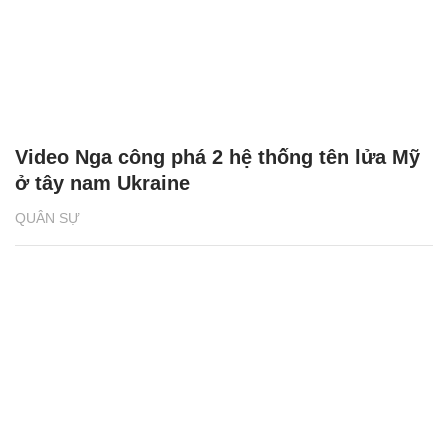
Video Nga công phá 2 hệ thống tên lửa Mỹ
ở tây nam Ukraine
QUÂN SỰ