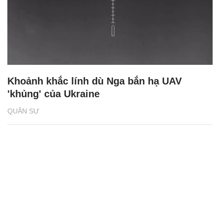
Khoảnh khắc lính dù Nga bắn hạ UAV
'khủng' của Ukraine
QUÂN SỰ