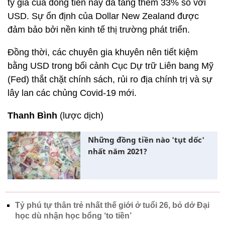
tỷ giá của đồng tiền này đã tăng thêm 33% so với
USD. Sự ổn định của Dollar New Zealand được
đảm bảo bởi nền kinh tế thị trường phát triển.
Đồng thời, các chuyên gia khuyên nên tiết kiệm
bằng USD trong bối cảnh Cục Dự trữ Liên bang Mỹ
(Fed) thắt chặt chính sách, rủi ro địa chính trị và sự
lây lan các chủng Covid-19 mới.
Thanh Bình
(lược dịch)
Những đồng tiền nào 'tụt dốc'
nhất năm 2021?
Tỷ phú tự thân trẻ nhất thế giới ở tuổi 26, bỏ dở Đại
học dù nhận học bổng ‘to tiền’