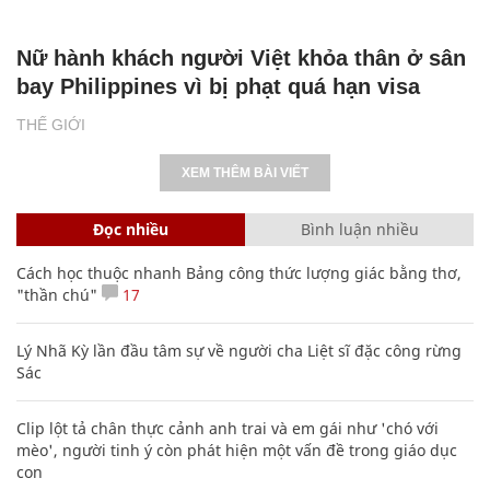
Nữ hành khách người Việt khỏa thân ở sân
bay Philippines vì bị phạt quá hạn visa
THẾ GIỚI
XEM THÊM BÀI VIẾT
Đọc nhiều
Bình luận nhiều
Cách học thuộc nhanh Bảng công thức lượng giác bằng thơ,
"thần chú"
17
Lý Nhã Kỳ lần đầu tâm sự về người cha Liệt sĩ đặc công rừng
Sác
Clip lột tả chân thực cảnh anh trai và em gái như 'chó với
mèo', người tinh ý còn phát hiện một vấn đề trong giáo dục
con