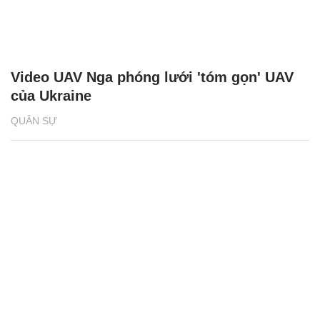
Video UAV Nga phóng lưới 'tóm gọn' UAV
của Ukraine
QUÂN SỰ