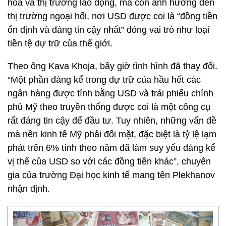
hóa và thị trường lao động, mà còn ảnh hưởng đến
thị trường ngoại hối, nơi USD được coi là “đồng tiền
ổn định và đáng tin cậy nhất” đóng vai trò như loại
tiền tệ dự trữ của thế giới.
Theo ông Kava Khoja, bây giờ tình hình đã thay đổi.
“Một phần đáng kể trong dự trữ của hầu hết các
ngân hàng được tính bằng USD và trái phiếu chính
phủ Mỹ theo truyền thống được coi là một công cụ
rất đáng tin cậy để đầu tư. Tuy nhiên, những vấn đề
mà nền kinh tế Mỹ phải đối mặt, đặc biệt là tỷ lệ lạm
phát trên 6% tính theo năm đã làm suy yếu đáng kể
vị thế của USD so với các đồng tiền khác”, chuyên
gia của trường Đại học kinh tế mang tên Plekhanov
nhận định.