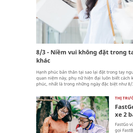
8/3 - Niềm vui không đặt trong 
khác
Hạnh phúc bản thân tại sao lại đặt trong tay ng
quan niệm này, phụ nữ hiện đại luôn biết cách
phúc, nhất là trong những ngày đặc biệt như 8/
THỊ TRƯ
FastGo
xe 2 b
FastGo vừ
gọi Fast