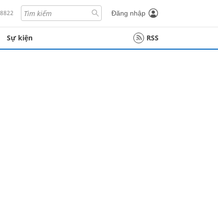
18822
Đăng nhập
Sự kiện
RSS