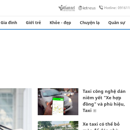
Hotline: 09161
Gia đình
Giới trẻ
Khỏe - đẹp
Chuyện lạ
Quân sự
Taxi công nghệ dán
niêm yết "Xe hợp
đồng" và phù hiệu,
Taxi
Xe taxi có thể bỏ