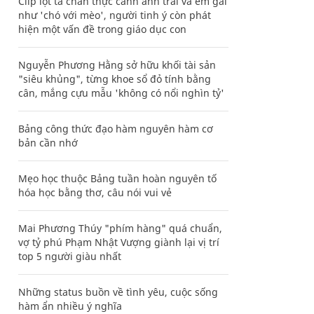
Clip lột tả chân thực cảnh anh trai và em gái
như 'chó với mèo', người tinh ý còn phát
hiện một vấn đề trong giáo dục con
Nguyễn Phương Hằng sở hữu khối tài sản
"siêu khủng", từng khoe sổ đỏ tính bằng
cân, mắng cựu mẫu 'không có nổi nghìn tỷ'
Bảng công thức đạo hàm nguyên hàm cơ
bản cần nhớ
Mẹo học thuộc Bảng tuần hoàn nguyên tố
hóa học bằng thơ, câu nói vui vẻ
Mai Phương Thúy "phím hàng" quá chuẩn,
vợ tỷ phú Phạm Nhật Vượng giành lại vị trí
top 5 người giàu nhất
Những status buồn về tình yêu, cuộc sống
hàm ẩn nhiều ý nghĩa